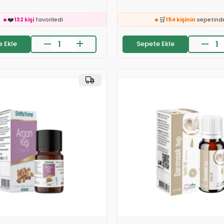

24 saatte
2.3k kişi
inceledi
❤️
🛒
132 kişi
favoriledi
154 kişinin
sepetind
👀
on 2 saatte
49 sipariş
verildi
24 saatte
827 kişi
ince
 Ekle
Sepete Ekle
🛒
❤️
303 kişinin
sepetinde
541 kişi
favoriledi

⚡
24 saatte
2.3k kişi
inceledi
Son 2 saatte
28 sipariş
v
❤️
🛒
132 kişi
favoriledi
154 kişinin
sepetind
👀
on 2 saatte
49 sipariş
verildi
24 saatte
827 kişi
ince
❤️
541 kişi
favoriledi
⚡
Son 2 saatte
28 sipariş
v