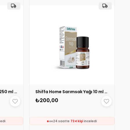
⚡
erildi
Son 2 saatte
12 sipariş
verildi
Rebul Mandarine Kolonya 250 ml 1 ADET
Shiffa Home Sarımsak Yağı 10 ml 1 ADET
₺200,00
🛒
e
45 kişinin
sepetinde
👀
ledi
24 saatte
724 kişi
inceledi
❤️
400 kişi
favoriledi