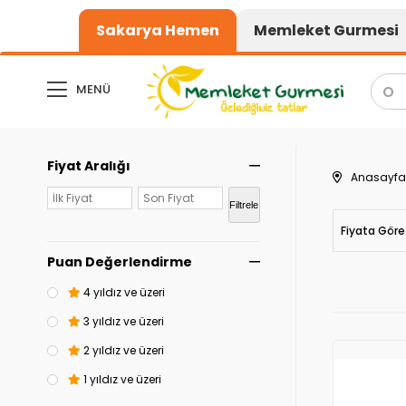
1000₺ üzeri alışverişlerde kargo ücretsiz
Or
Sakarya Hemen
Memleket Gurmesi
MENÜ
Fiyat Aralığı
Anasayfa
Filtrele
Fiyata Göre
Puan Değerlendirme
4 yıldız ve üzeri
3 yıldız ve üzeri
2 yıldız ve üzeri
1 yıldız ve üzeri