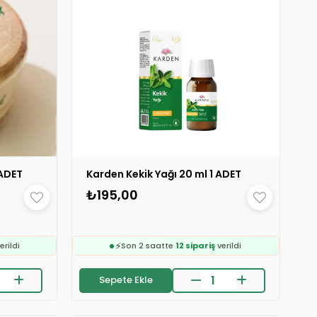
 ADET
Karden Kekik Yağı 20 ml 1 ADET
🛒
e
311 kişinin
sepetinde
₺195,00
👀
ledi
24 saatte
423 kişi
inceledi
❤️
216 kişi
favoriledi
⚡
erildi
Son 2 saatte
12 sipariş
verildi
🛒
e
311 kişinin
sepetinde
Sepete Ekle
👀
ledi
24 saatte
423 kişi
inceledi
❤️
216 kişi
favoriledi