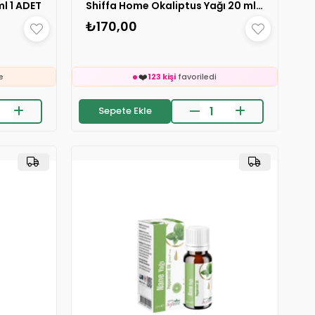
Shiffa Home Okaliptus Yağı 20 ml 1 ADET
l 1 ADET
₺170,00
🛒
326 kişinin
sepetinde
👀
24 saatte
1.5k kişi
inceledi
❤️
123 kişi
favoriledi
e
⚡
Son 2 saatte
13 sipariş
verildi
ledi
Sepete Ekle
🛒
326 kişinin
sepetinde
👀
24 saatte
1.5k kişi
inceledi
erildi
❤️
123 kişi
favoriledi
e
⚡
Son 2 saatte
13 sipariş
verildi
ledi
erildi