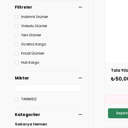
Filtreler
İndirimli Ürünler
Videolu Ürünler
Yeni Ürünler
Ücretsiz Kargo
Fırsat Ürünleri
Hızlı Kargo
Tala Yıl
₺50,0
Miktar

TANIMSIZ
⚡
S
Sepete
Kategoriler

Sakarya Hemen