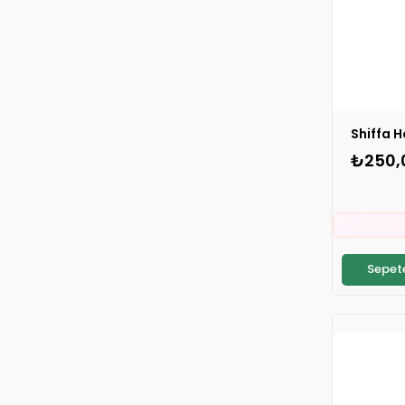
₺250,

⚡
S
Sepete

⚡
S