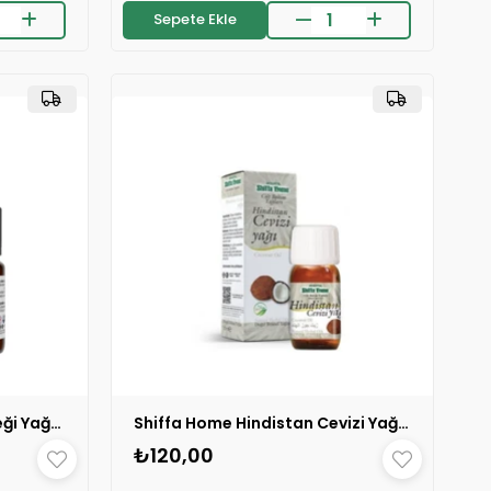
Sepete Ekle
⚡
erildi
Son 2 saatte
16 sipariş
verildi
🛒
e
45 kişinin
sepetinde
👀
ledi
24 saatte
724 kişi
inceledi
❤️
400 kişi
favoriledi
⚡
erildi
Son 2 saatte
16 sipariş
verildi
Shiffa Home Kayısı Çekirdeği Yağı 10 ml 1 ADET
Shiffa Home Hindistan Cevizi Yağı 50 ml 1 ADET
🛒
288 kişinin
sepetinde
₺120,00
👀
24 saatte
2.2k kişi
inceledi