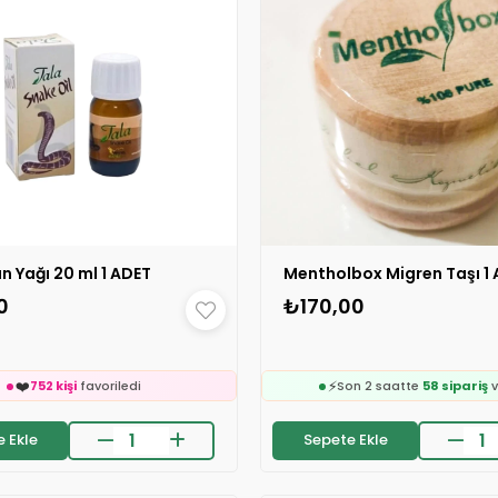
an Yağı 20 ml 1 ADET
Mentholbox Migren Taşı 1
🛒
151 kişinin
sepetind
0
₺170,00
🛒
👀
344 kişinin
sepetinde
24 saatte
218 kişi
ince

❤️
24 saatte
2k kişi
inceledi
285 kişi
favoriledi
❤️
⚡
752 kişi
favoriledi
Son 2 saatte
58 sipariş
v
🛒
on 2 saatte
54 sipariş
verildi
151 kişinin
sepetind
 Ekle
Sepete Ekle
🛒
👀
344 kişinin
sepetinde
24 saatte
218 kişi
ince

❤️
24 saatte
2k kişi
inceledi
285 kişi
favoriledi