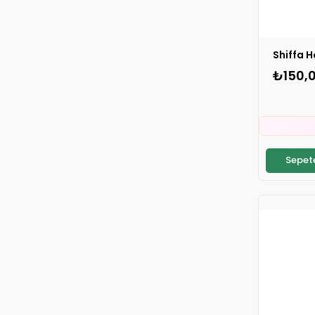
₺150,

⚡
S
Sepete

⚡
S