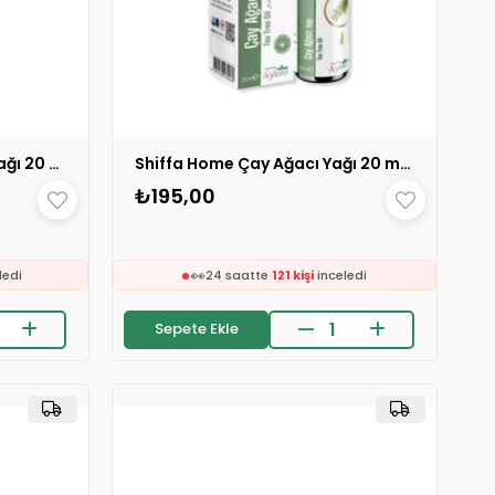
Aksu Vital Sarı Kantaron Yağı 20 ml 1 ADET
Shiffa Home Çay Ağacı Yağı 20 ml 1 ADET
₺195,00
🛒
e
141 kişinin
sepetinde
👀
ledi
24 saatte
121 kişi
inceledi
❤️
597 kişi
favoriledi
Sepete Ekle
⚡
erildi
Son 2 saatte
22 sipariş
verildi
🛒
e
141 kişinin
sepetinde
👀
ledi
24 saatte
121 kişi
inceledi
❤️
597 kişi
favoriledi
⚡
erildi
Son 2 saatte
22 sipariş
verildi