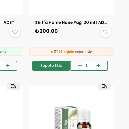
 1 ADET
Shiffa Home Nane Yağı 20 ml 1 ADET
e
₺200,00
ledi
🛒
erildi
128 kişinin
sepetinde
👀
e
24 saatte
346 kişi
inceledi
Sepete Ekle
❤️
ledi
632 kişi
favoriledi
⚡
Son 2 saatte
56 sipariş
verildi
🛒
erildi
128 kişinin
sepetinde
👀
24 saatte
346 kişi
inceledi
❤️
632 kişi
favoriledi
⚡
Son 2 saatte
56 sipariş
verildi