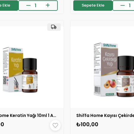
 Ekle
Sepete Ekle
⚡
on 2 saatte
41 sipariş
verildi
Son 2 saatte
19 sipariş
v
🛒
🛒
119 kişinin
sepetinde
195 kişinin
sepetind

👀
24 saatte
1.1k kişi
inceledi
24 saatte
1.9k kişi
ince
❤️
❤️
411 kişi
favoriledi
149 kişi
favoriledi
⚡
on 2 saatte
41 sipariş
verildi
Son 2 saatte
19 sipariş
v
Shiffa Home Keratin Yağı 10ml 1 ADET
00
₺100,00
🛒
303 kişinin
sepetinde