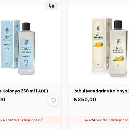
❤️
⚡
752 kişi
favoriledi
Son 2 saatte
58 sipariş
v
on 2 saatte
54 sipariş
verildi
e Kolonya 250 ml 1 ADET
00
₺350,00
🛒
🛒
119 kişinin
sepetinde
195 kişinin
sepetind

👀
24 saatte
1.1k kişi
inceledi
24 saatte
1.9k kişi
ince
❤️
❤️
411 kişi
favoriledi
149 kişi
favoriledi