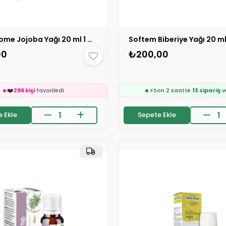
Shiffa Home Jojoba Yağı 20 ml 1 ADET
Softem Biberiye Yağı 20 ml
🛒
341 kişinin
sepetind
00
₺200,00
🛒
👀
93 kişinin
sepetinde
24 saatte
1.2k kişi
ince

❤️
24 saatte
1.6k kişi
inceledi
519 kişi
favoriledi
❤️
⚡
296 kişi
favoriledi
Son 2 saatte
13 sipariş
v
🛒
on 2 saatte
39 sipariş
verildi
341 kişinin
sepetind
 Ekle
Sepete Ekle
🛒
👀
93 kişinin
sepetinde
24 saatte
1.2k kişi
ince

❤️
24 saatte
1.6k kişi
inceledi
519 kişi
favoriledi
❤️
⚡
296 kişi
favoriledi
Son 2 saatte
13 sipariş
v
on 2 saatte
39 sipariş
verildi