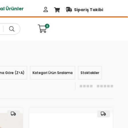
Sipariş Takibi
0
ına Göre (Z<A)
Kategori Ürün Sıralama
Stoktakiler