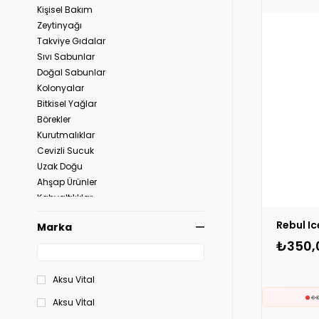
Kişisel Bakım
Zeytinyağı
⚡
S
Takviye Gıdalar
Sıvı Sabunlar
Doğal Sabunlar
Kolonyalar
Bitkisel Yağlar
Börekler
Kurutmalıklar
Cevizli Sucuk
Uzak Doğu
Ahşap Ürünler
Kahvaltılıklar
Bebeklere Özel
Rebul Ic
Marka
Glutensiz Ürünler
₺350,
Meyve & Sebze
Şarküteri
Organik Bal & Polen
Aksu Vital
Peynir Çeşitleri

Aksu Vİtal
Et ve Tavuk Ürünleri