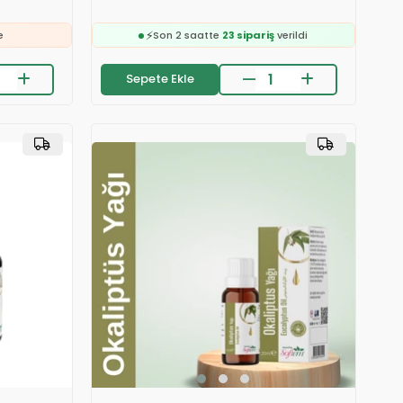
❤️
191 kişi
favoriledi
⚡
e
Son 2 saatte
23 sipariş
verildi
🛒
ledi
288 kişinin
sepetinde
Sepete Ekle
👀
24 saatte
2.2k kişi
inceledi
❤️
erildi
191 kişi
favoriledi
⚡
e
Son 2 saatte
23 sipariş
verildi
ledi
erildi