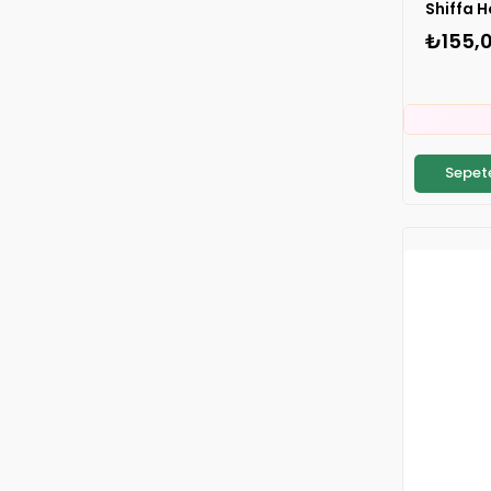
₺155,
👀
⚡
S
Sepete
👀
⚡
S