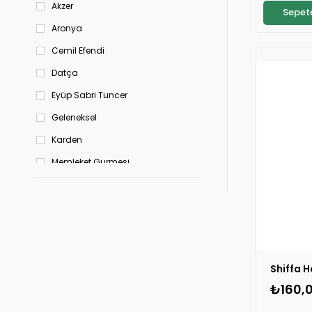
Konserveler
Akzer
Sepete
⚡
S
Dondurulmuş Gıdalar
Aronya
Sağlıklı Atıştırmalıklar
Unlu Mamüller
Cemil Efendi

İçecekler
Datça
Temel Gıda
Eyüp Sabri Tuncer
⚡
Süt ve Süt Ürünleri
S
Baharatlar
Geleneksel
Meyve Özleri
Karden
Organik
Oyuncak
Memleket Gurmesi
Marmelat
Mentholbox
Hazır Yemek
Naturiga
OG Organik
Olivos
Rebul
₺160,