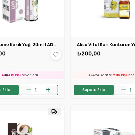
Shiffa Home Kekik Yağı 20ml 1 ADET
00
₺200,00
🛒
88 kişinin
sepetinde

🛒
24 saatte
1.9k kişi
inceledi
205 kişinin
sepetind
❤️
👀
415 kişi
favoriledi
24 saatte
2.3k kişi
ince
❤️
on 2 saatte
40 sipariş
verildi
379 kişi
favoriledi
 Ekle
Sepete Ekle
🛒
⚡
88 kişinin
sepetinde
Son 2 saatte
58 sipariş
v

🛒
24 saatte
1.9k kişi
inceledi
205 kişinin
sepetind
❤️
👀
415 kişi
favoriledi
24 saatte
2.3k kişi
ince
❤️
on 2 saatte
40 sipariş
verildi
379 kişi
favoriledi
⚡
Son 2 saatte
58 sipariş
v