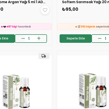
Shiffa Home Argan Yağı 5 ml 1 ADET
Softem Sarımsak Yağı 20 m
00
₺95,00
🛒
132 kişinin
sepetinde
24 saatte
2.4k kişi
inceledi
❤️
🛒
457 kişi
favoriledi
252 kişinin
sepetind
👀
on 2 saatte
38 sipariş
verildi
24 saatte
602 kişi
ince
 Ekle
Sepete Ekle
🛒
❤️
132 kişinin
sepetinde
361 kişi
favoriledi
⚡
24 saatte
2.4k kişi
inceledi
Son 2 saatte
29 sipariş
v
❤️
🛒
457 kişi
favoriledi
252 kişinin
sepetind
👀
on 2 saatte
38 sipariş
verildi
24 saatte
602 kişi
ince
❤️
361 kişi
favoriledi
⚡
Son 2 saatte
29 sipariş
v