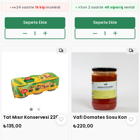
🛒
❤️
62 kişinin
sepetinde
439 kişi
favoriledi
👀
⚡
24 saatte
122 kişi
inceledi
Son 2 saatte
6 sipariş
verildi
Sepete Ekle
Sepete Ekle
❤️
🛒
422 kişi
favoriledi
233 kişinin
sepetinde
⚡
👀
Son 2 saatte
40 sipariş
verildi
24 saatte
1k kişi
inceledi
🛒
❤️
62 kişinin
sepetinde
439 kişi
favoriledi
👀
⚡
24 saatte
122 kişi
inceledi
Son 2 saatte
6 sipariş
verildi
❤️
422 kişi
favoriledi
⚡
Son 2 saatte
40 sipariş
verildi
Tat Mısır Konservesi 220 gr (3 lü ) 1 ADET
Vafi Domates Sosu Konservesi 580 gr 1 ADET
₺135,00
₺220,00
🛒
313 kişinin
sepetinde