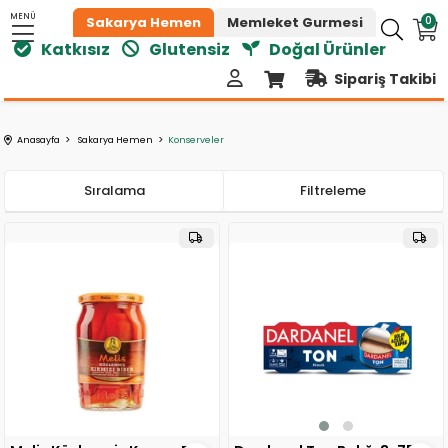
MENÜ
0
Sakarya Hemen
Memleket Gurmesi
atkısız
Glutensiz
Doğal Ürünler
Sipariş Takibi
Anasayfa
Sakarya Hemen
Konserveler
Sıralama
Filtreleme