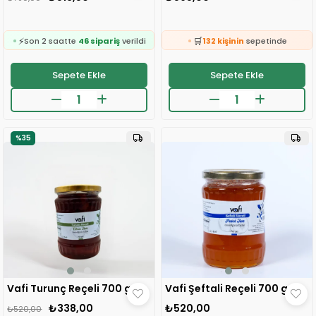
👀
24 saatte
603 kişi
inceledi
❤️
766 kişi
favoriledi
⚡
🛒
Son 2 saatte
46 sipariş
verildi
132 kişinin
sepetinde
🛒
👀
174 kişinin
sepetinde
24 saatte
640 kişi
inceledi
Sepete Ekle
Sepete Ekle
👀
❤️
24 saatte
603 kişi
inceledi
465 kişi
favoriledi
❤️
⚡
766 kişi
favoriledi
Son 2 saatte
6 sipariş
verildi
⚡
🛒
Son 2 saatte
46 sipariş
verildi
132 kişinin
sepetinde
%35
👀
24 saatte
640 kişi
inceledi
❤️
465 kişi
favoriledi
⚡
Son 2 saatte
6 sipariş
verildi
Vafi Turunç Reçeli 700 gr MG 1 ADET
Vafi Şeftali Reçeli 700 gr MG 1 ADET
₺338,00
₺520,00
₺520,00