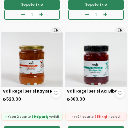
Sepete Ekle
Sepete Ekle
⚡
🛒
Son 2 saatte
19 sipariş
verildi
118 kişinin
sepetinde
🛒
👀
131 kişinin
sepetinde
24 saatte
1.6k kişi
inceledi
👀
❤️
24 saatte
1.5k kişi
inceledi
403 kişi
favoriledi
❤️
⚡
86 kişi
favoriledi
Son 2 saatte
23 sipariş
verildi
⚡
Son 2 saatte
19 sipariş
verildi
Vafi Reçel Serisi Kayısı Reçeli 700 gr 1 ADET
Vafi Reçel Serisi Acı Biber Reçeli 400 gr 1 ADET
🛒
79 kişinin
sepetinde
₺520,00
₺360,00
👀
24 saatte
826 kişi
inceledi
❤️
🛒
628 kişi
favoriledi
123 kişinin
sepetinde
⚡
👀
Son 2 saatte
39 sipariş
verildi
24 saatte
758 kişi
inceledi
🛒
❤️
79 kişinin
sepetinde
252 kişi
favoriledi