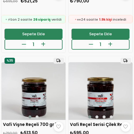
₺521,25
₺790,00
₺695,00
👀
24 saatte
1.7k kişi
inceledi
❤️
🛒
549 kişi
favoriledi
328 kişinin
sepetinde
⚡
👀
Son 2 saatte
26 sipariş
verildi
24 saatte
1.9k kişi
inceledi
🛒
❤️
331 kişinin
sepetinde
242 kişi
favoriledi
Sepete Ekle
Sepete Ekle
👀
⚡
24 saatte
1.7k kişi
inceledi
Son 2 saatte
11 sipariş
verildi
❤️
🛒
549 kişi
favoriledi
328 kişinin
sepetinde
⚡
👀
Son 2 saatte
26 sipariş
verildi
24 saatte
1.9k kişi
inceledi
%35
❤️
242 kişi
favoriledi
⚡
Son 2 saatte
11 sipariş
verildi
Vafi Vişne Reçeli 700 gr 1 ADET
Vafi Reçel Serisi Çilek Reçeli 700 gr 1 ADET
🛒
174 kişinin
sepetinde
₺513,50
₺595,00
₺790,00