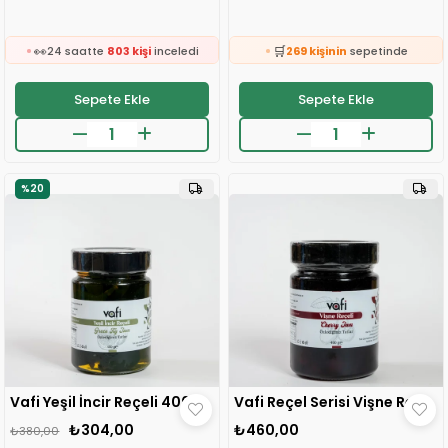
🛒
84 kişinin
sepetinde
👀
🛒
24 saatte
803 kişi
inceledi
269 kişinin
sepetinde
❤️
👀
571 kişi
favoriledi
24 saatte
2.3k kişi
inceledi
Sepete Ekle
Sepete Ekle
⚡
❤️
Son 2 saatte
20 sipariş
verildi
546 kişi
favoriledi
🛒
⚡
84 kişinin
sepetinde
Son 2 saatte
22 sipariş
verildi
👀
🛒
24 saatte
803 kişi
inceledi
269 kişinin
sepetinde
%20
❤️
👀
571 kişi
favoriledi
24 saatte
2.3k kişi
inceledi
⚡
❤️
Son 2 saatte
20 sipariş
verildi
546 kişi
favoriledi
⚡
Son 2 saatte
22 sipariş
verildi
Vafi Yeşil İncir Reçeli 400 gr 1 ADET
Vafi Reçel Serisi Vişne Reçeli 400 gr 1 ADET
₺304,00
₺460,00
₺380,00