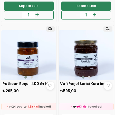
👀
🛒
24 saatte
2k kişi
inceledi
317 kişinin
sepetinde
Sepete Ekle
Sepete Ekle
❤️
👀
360 kişi
favoriledi
24 saatte
2.3k kişi
inceledi
⚡
❤️
Son 2 saatte
43 sipariş
verildi
607 kişi
favoriledi
🛒
⚡
273 kişinin
sepetinde
Son 2 saatte
31 sipariş
verildi
👀
24 saatte
2k kişi
inceledi
❤️
360 kişi
favoriledi
⚡
Son 2 saatte
43 sipariş
verildi
Patlıcan Reçeli 400 Gr MG 1 ADET
Vafi Reçel Serisi Kuru İncir Reçeli 700 gr 1 ADET
₺295,00
₺595,00
🛒
118 kişinin
sepetinde
🛒
👀
131 kişinin
sepetinde
24 saatte
1.6k kişi
inceledi
👀
❤️
24 saatte
1.5k kişi
inceledi
403 kişi
favoriledi
❤️
⚡
86 kişi
favoriledi
Son 2 saatte
23 sipariş
verildi