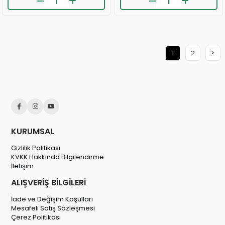
🛒
👀
146 kişinin
sepetinde
24 saatte
1.9k kişi
inceledi
👀
❤️
24 saatte
1.6k kişi
inceledi
414 kişi
favoriledi
❤️
⚡
305 kişi
favoriledi
Son 2 saatte
57 sipariş
verildi
⚡
Son 2 saatte
36 sipariş
verildi
1
2
>
KURUMSAL
Gizlilik Politikası
KVKK Hakkında Bilgilendirme
İletişim
ALIŞVERİŞ BİLGİLERİ
İade ve Değişim Koşulları
Mesafeli Satış Sözleşmesi
Çerez Politikası