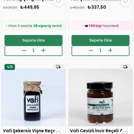
🛒
198 kişinin
sepetinde
₺449,65
₺337,50
₺529,00
₺450,00
👀
🛒
24 saatte
1.8k kişi
inceledi
115 kişinin
sepetinde
❤️
👀
797 kişi
favoriledi
24 saatte
562 kişi
inceledi
⚡
❤️
Son 2 saatte
28 sipariş
verildi
785 kişi
favoriledi
🛒
⚡
198 kişinin
sepetinde
Son 2 saatte
59 sipariş
verildi
Sepete Ekle
Sepete Ekle
👀
🛒
24 saatte
1.8k kişi
inceledi
115 kişinin
sepetinde
❤️
👀
797 kişi
favoriledi
24 saatte
562 kişi
inceledi
⚡
❤️
Son 2 saatte
28 sipariş
verildi
785 kişi
favoriledi
%15
⚡
Son 2 saatte
59 sipariş
verildi
Vafi Cevizli İncir Reçeli 400 gr 1 ADET
Vafi Şekersiz Vişne Reçeli 300 g 1 ADET