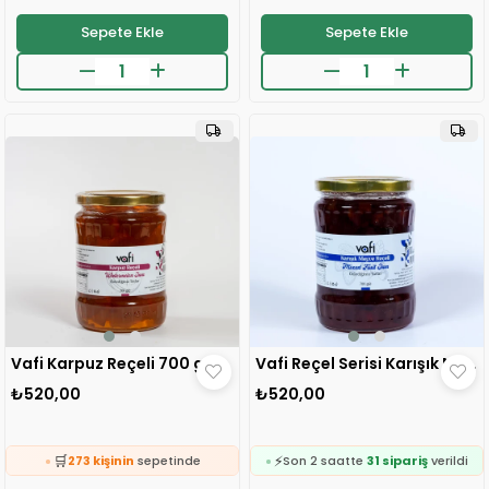
⚡
👀
Son 2 saatte
56 sipariş
verildi
24 saatte
657 kişi
inceledi
Sepete Ekle
Sepete Ekle
🛒
❤️
283 kişinin
sepetinde
797 kişi
favoriledi
👀
⚡
24 saatte
194 kişi
inceledi
Son 2 saatte
35 sipariş
verildi
❤️
🛒
584 kişi
favoriledi
186 kişinin
sepetinde
⚡
👀
Son 2 saatte
56 sipariş
verildi
24 saatte
657 kişi
inceledi
❤️
797 kişi
favoriledi
⚡
Son 2 saatte
35 sipariş
verildi
Vafi Karpuz Reçeli 700 gr 1 ADET
Vafi Reçel Serisi Karışık Meyve Reçeli 700 gr 1 ADET
🛒
317 kişinin
sepetinde
₺520,00
₺520,00
👀
24 saatte
2.3k kişi
inceledi
❤️
607 kişi
favoriledi
🛒
⚡
273 kişinin
sepetinde
Son 2 saatte
31 sipariş
verildi