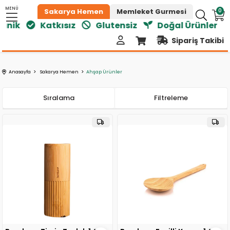
MENÜ
0
Sakarya Hemen
Memleket Gurmesi
nik
Katkısız
Glutensiz
Doğal Ürünler
Sipariş Takibi
Anasayfa
Sakarya Hemen
Ahşap Ürünler
Sıralama
Filtreleme