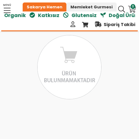
MENÜ
0
Sakarya Hemen
Memleket Gurmesi
Organik
Katkısız
Glutensiz
Doğal Ürünl
Sipariş Takibi