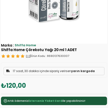
Marka
:
Shiffa Home
Shiffa Home Çörekotu Yağı 20 ml 1 ADET
0.0
|
Ürün Kodu :
8690137630007
17 saat, 30 dakika içinde sipariş verirsen
yarın kargoda
₺120,00
😍
Artık ödemenizi
isterseniz Ticket Card
ile yapabilirsiniz!