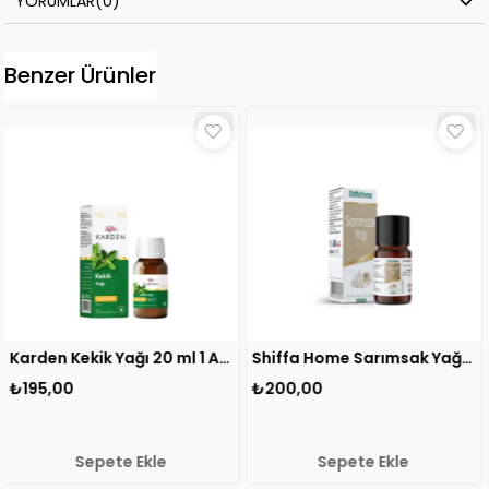
YORUMLAR
(0)
Benzer Ürünler
Karden Kekik Yağı 20 ml 1 ADET
Shiffa Home Sarımsak Yağı 10 ml 1 ADET
₺200,00
₺160,00
 Ekle
Sepete Ekle
Sepete