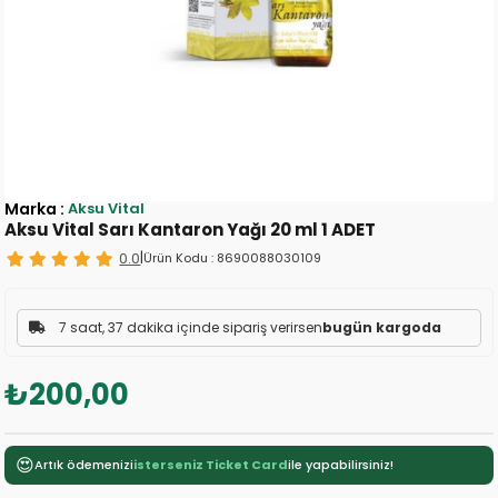
Marka
:
Aksu Vital
Aksu Vital Sarı Kantaron Yağı 20 ml 1 ADET
0.0
|
Ürün Kodu :
8690088030109
7 saat, 37 dakika içinde sipariş verirsen
bugün kargoda
₺200,00
😍
Artık ödemenizi
isterseniz Ticket Card
ile yapabilirsiniz!