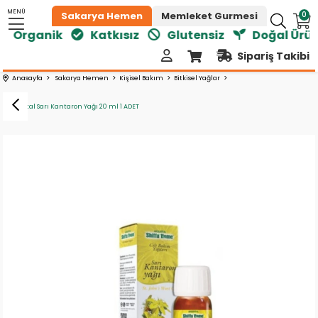
MENÜ
0
Sakarya Hemen
Memleket Gurmesi
Organik
Katkısız
Glutensiz
Doğal Ürünl
Sipariş Takibi
Anasayfa
Sakarya Hemen
Kişisel Bakım
Bitkisel Yağlar
Aksu Vital Sarı Kantaron Yağı 20 ml 1 ADET