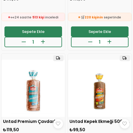
🛒
181 kişinin
sepetinde
👀
🛒
24 saatte
513 kişi
inceledi
220 kişinin
sepetinde
❤️
👀
697 kişi
favoriledi
24 saatte
312 kişi
inceledi
⚡
❤️
Son 2 saatte
51 sipariş
verildi
218 kişi
favoriledi
Sepete Ekle
Sepete Ekle
🛒
⚡
181 kişinin
sepetinde
Son 2 saatte
8 sipariş
verildi
👀
🛒
24 saatte
513 kişi
inceledi
220 kişinin
sepetinde
❤️
👀
697 kişi
favoriledi
24 saatte
312 kişi
inceledi
⚡
❤️
Son 2 saatte
51 sipariş
verildi
218 kişi
favoriledi
⚡
Son 2 saatte
8 sipariş
verildi
Untad Premium Çavdarlı Ekmeği 500 gr 1 ADET
Untad Kepek Ekmeği 500 gr 1 ADET
₺119,50
₺99,50