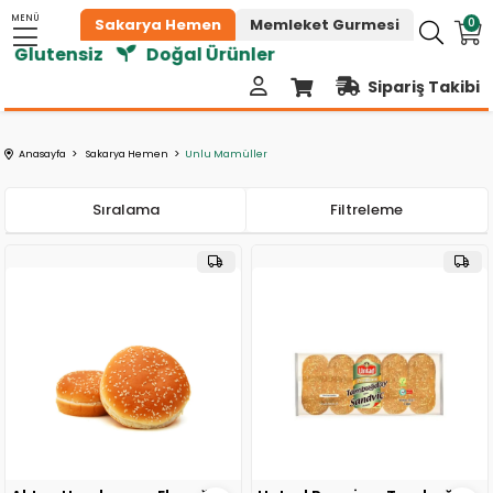
MENÜ
0
Sakarya Hemen
Memleket Gurmesi
z
Doğal Ürünler
Sipariş Takibi
Anasayfa
Sakarya Hemen
Unlu Mamüller
Sıralama
Filtreleme