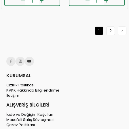
⚡
👀
Son 2 saatte
11 sipariş
verildi
24 saatte
1.2k kişi
inceledi
🛒
❤️
308 kişinin
sepetinde
703 kişi
favoriledi
👀
⚡
24 saatte
1.2k kişi
inceledi
Son 2 saatte
35 sipariş
verildi
❤️
439 kişi
favoriledi
1
2
>
⚡
Son 2 saatte
11 sipariş
verildi
KURUMSAL
Gizlilik Politikası
KVKK Hakkında Bilgilendirme
İletişim
ALIŞVERİŞ BİLGİLERİ
İade ve Değişim Koşulları
Mesafeli Satış Sözleşmesi
Çerez Politikası