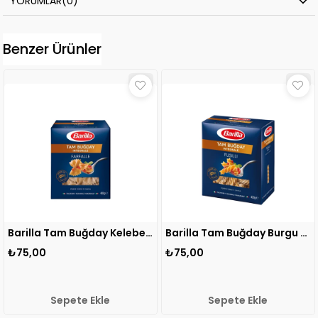
YORUMLAR
(0)
Benzer Ürünler
Barilla Tam Buğday Kelebek 400 gr 1 ADET
Barilla Tam Buğday Burgu 400 gr 1 ADET
₺75,00
₺75,00
₺
Sepete Ekle
Sepete Ekle