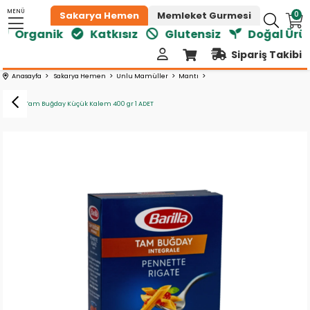
MENÜ
0
Sakarya Hemen
Memleket Gurmesi
Organik
Katkısız
Glutensiz
Doğal Ürünl
Sipariş Takibi
Anasayfa
Sakarya Hemen
Unlu Mamüller
Mantı
Barilla Tam Buğday Küçük Kalem 400 gr 1 ADET