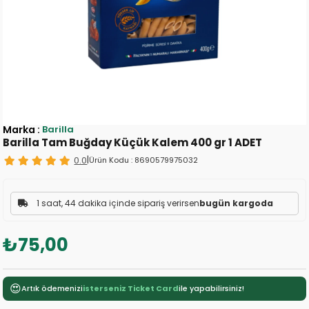
Marka
:
Barilla
Barilla Tam Buğday Küçük Kalem 400 gr 1 ADET
0.0
|
Ürün Kodu :
8690579975032
1 saat, 44 dakika içinde sipariş verirsen
bugün kargoda
₺75,00
😍
Artık ödemenizi
isterseniz Ticket Card
ile yapabilirsiniz!