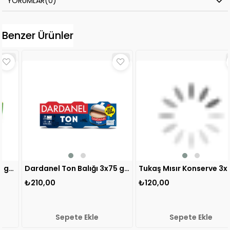
YORUMLAR
(0)
Benzer Ürünler
Dardanel Ton Balığı 3x75 gr 1 ADET
Tukaş Mısır Konserve 3x220 gr 1 ADET
₺210,00
₺120,00
Sepete Ekle
Sepete Ekle