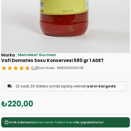
Marka
:
Memleket Gurmesi
Vafi Domates Sosu Konservesi 580 gr 1 ADET
0.0
|
Ürün Kodu :
8681105000076
22 saat, 30 dakika içinde sipariş verirsen
yarın kargoda
₺220,00
😍
Artık ödemenizi
isterseniz Ticket Card
ile yapabilirsiniz!