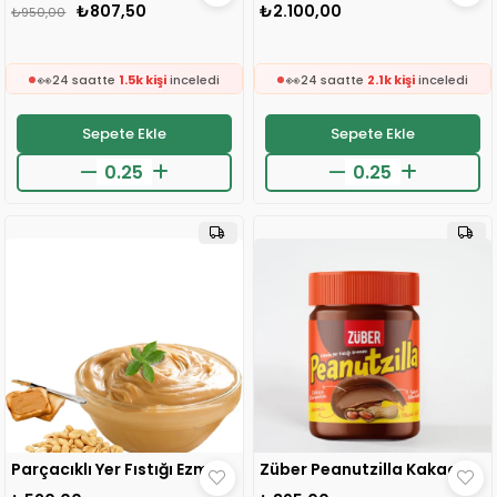
₺807,50
₺2.100,00
₺950,00
🛒
🛒
243 kişinin
sepetinde
190 kişinin
sepetinde
👀
👀
24 saatte
1.5k kişi
inceledi
24 saatte
2.1k kişi
inceledi
❤️
❤️
457 kişi
favoriledi
550 kişi
favoriledi
Sepete Ekle
Sepete Ekle
⚡
⚡
Son 2 saatte
16 sipariş
verildi
Son 2 saatte
57 sipariş
verildi
🛒
🛒
243 kişinin
sepetinde
190 kişinin
sepetinde
👀
👀
24 saatte
1.5k kişi
inceledi
24 saatte
2.1k kişi
inceledi
❤️
❤️
457 kişi
favoriledi
550 kişi
favoriledi
⚡
⚡
Son 2 saatte
16 sipariş
verildi
Son 2 saatte
57 sipariş
verildi
Parçacıklı Yer Fıstığı Ezmesi 1 ADET
Züber Peanutzilla Kakaolu Yer Fıstığı Kreması 315 g 1 ADET