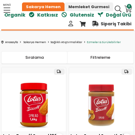
MENÜ
0
Sakarya Hemen
Memleket Gurmesi
Organik
Katkısız
Glutensiz
Doğal Ürünler
Sipariş Takibi
Anasayfa
Sakarya Hemen
Sağlıklı Atıştırmalıklar
Ezmeler & Sürülebilirler
Sıralama
Filtreleme