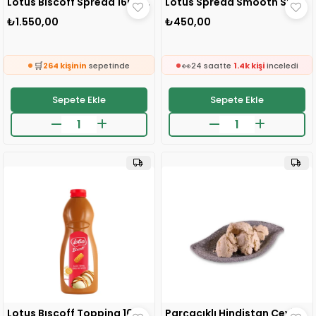
Lotus Bıscoff Spread 1600 gr 1 ADET
Lotus Spread Smooth Sürülebilir 400 gr 1 ADET
₺1.550,00
₺450,00
🛒
171 kişinin
sepetinde
🛒
👀
264 kişinin
sepetinde
24 saatte
1.4k kişi
inceledi
👀
❤️
24 saatte
1.2k kişi
inceledi
322 kişi
favoriledi
Sepete Ekle
Sepete Ekle
❤️
⚡
786 kişi
favoriledi
Son 2 saatte
25 sipariş
verildi
⚡
🛒
Son 2 saatte
19 sipariş
verildi
171 kişinin
sepetinde
🛒
👀
264 kişinin
sepetinde
24 saatte
1.4k kişi
inceledi
👀
❤️
24 saatte
1.2k kişi
inceledi
322 kişi
favoriledi
❤️
⚡
786 kişi
favoriledi
Son 2 saatte
25 sipariş
verildi
⚡
Son 2 saatte
19 sipariş
verildi
Lotus Bıscoff Topping 1000 gr 1 ADET
Parçacıklı Hindistan Cevizi Ezmesi 1 ADET