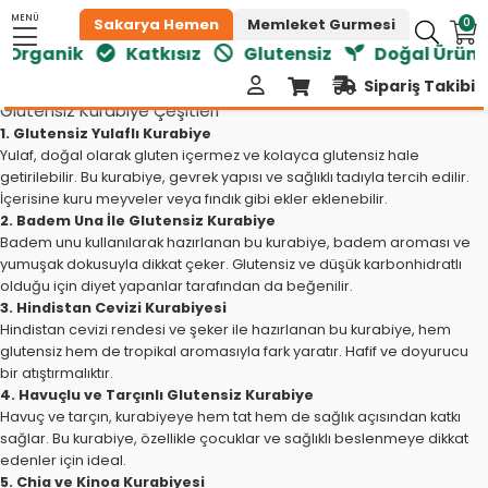
MENÜ
0
Sakarya Hemen
Memleket Gurmesi
Organik
Katkısız
Glutensiz
Doğal Ürünle
Sipariş Takibi
Glutensiz Kurabiye Çeşitleri
1. Glutensiz Yulaflı Kurabiye
Yulaf, doğal olarak gluten içermez ve kolayca glutensiz hale
getirilebilir. Bu kurabiye, gevrek yapısı ve sağlıklı tadıyla tercih edilir.
İçerisine kuru meyveler veya fındık gibi ekler eklenebilir.
2. Badem Una İle Glutensiz Kurabiye
Badem unu kullanılarak hazırlanan bu kurabiye, badem aroması ve
yumuşak dokusuyla dikkat çeker. Glutensiz ve düşük karbonhidratlı
olduğu için diyet yapanlar tarafından da beğenilir.
3. Hindistan Cevizi Kurabiyesi
Hindistan cevizi rendesi ve şeker ile hazırlanan bu kurabiye, hem
glutensiz hem de tropikal aromasıyla fark yaratır. Hafif ve doyurucu
bir atıştırmalıktır.
4. Havuçlu ve Tarçınlı Glutensiz Kurabiye
Havuç ve tarçın, kurabiyeye hem tat hem de sağlık açısından katkı
sağlar. Bu kurabiye, özellikle çocuklar ve sağlıklı beslenmeye dikkat
edenler için ideal.
5. Chia ve Kinoa Kurabiyesi