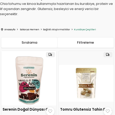
Chia tohumu ve kinoa kullanımıyla hazırlanan bu kurabiye, protein ve
lif açısından zengindir. Glutensiz, besleyici ve enerji verici bir
seçenektir.
Anasayfa
Sakarya Hemen
Sağlıklı Atıştırmalıklar
Kurabiye Çeşitleri
Sıralama
Filtreleme
Serenin Doğal Dünyası Glutensiz Kakaolu&Tahinli Kurabiye 80 gr 1 ADET
Tomru Glutensiz Tahin Dolgulu Kurabiye 90 gr 1 ADET