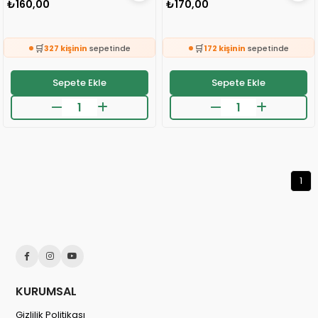
₺160,00
₺170,00
🛒
🛒
327 kişinin
sepetinde
172 kişinin
sepetinde
👀
👀
24 saatte
396 kişi
inceledi
24 saatte
578 kişi
inceledi
Sepete Ekle
Sepete Ekle
❤️
❤️
280 kişi
favoriledi
420 kişi
favoriledi
⚡
⚡
Son 2 saatte
25 sipariş
verildi
Son 2 saatte
23 sipariş
verildi
🛒
🛒
327 kişinin
sepetinde
172 kişinin
sepetinde
👀
👀
24 saatte
396 kişi
inceledi
24 saatte
578 kişi
inceledi
❤️
❤️
280 kişi
favoriledi
420 kişi
favoriledi
1
⚡
⚡
Son 2 saatte
25 sipariş
verildi
Son 2 saatte
23 sipariş
verildi
KURUMSAL
Gizlilik Politikası