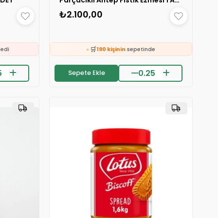
₺2.100,00
e
🛒
ledi
190 kişinin
sepetinde
👀
24 saatte
2.1k kişi
inceledi
❤️
erildi
550 kişi
favoriledi
Sepete Ekle
⚡
e
Son 2 saatte
57 sipariş
verildi
🛒
ledi
190 kişinin
sepetinde
👀
24 saatte
2.1k kişi
inceledi
❤️
erildi
550 kişi
favoriledi
⚡
Son 2 saatte
57 sipariş
verildi