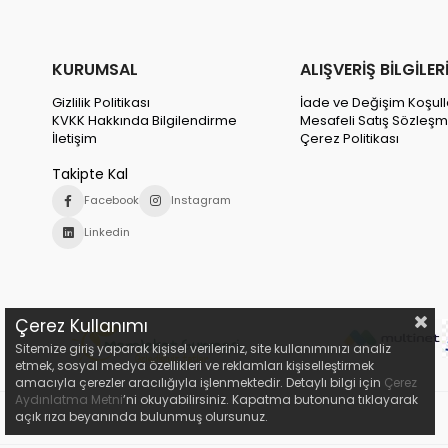
KURUMSAL
ALIŞVERİŞ BİLGİLER
Gizlilik Politikası
İade ve Değişim Koşull
KVKK Hakkında Bilgilendirme
Mesafeli Satış Sözleşm
İletişim
Çerez Politikası
Takipte Kal
Facebook
Instagram
Linkedin
Çerez Kullanımı
Sitemize giriş yaparak kişisel verileriniz, site kullanımınızı analiz
etmek, sosyal medya özellikleri ve reklamları kişiselleştirmek
amacıyla çerezler aracılığıyla işlenmektedir. Detaylı bilgi için
Çerez
Aydınlatma Metni
’ni okuyabilirsiniz. Kapatma butonuna tıklayarak
açık rıza beyanında bulunmuş olursunuz.