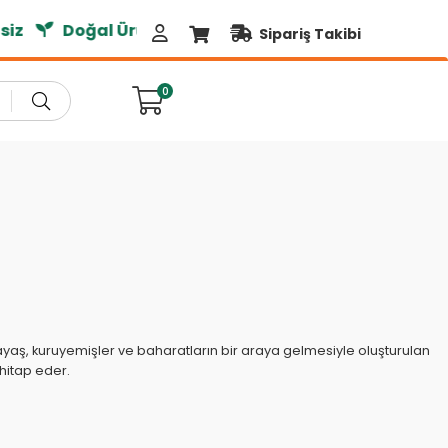
ğal Ürünler
Sipariş Takibi
0
, fetayaş, kuruyemişler ve baharatların bir araya gelmesiyle oluşturulan
 hitap eder.