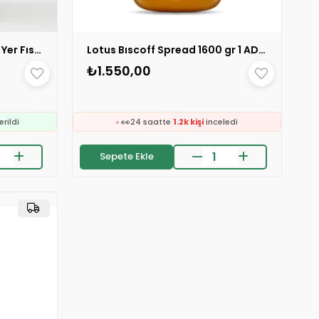
Züber Peanutzilla Kakaolu Yer Fıstığı Kreması 315 g 1 ADET
Lotus Bıscoff Spread 1600 gr 1 ADET
₺1.550,00
🛒
264 kişinin
sepetinde
👀
24 saatte
1.2k kişi
inceledi
❤️
e
786 kişi
favoriledi
⚡
ledi
Son 2 saatte
19 sipariş
verildi
Sepete Ekle
🛒
264 kişinin
sepetinde
👀
erildi
24 saatte
1.2k kişi
inceledi
❤️
e
786 kişi
favoriledi
⚡
ledi
Son 2 saatte
19 sipariş
verildi
erildi