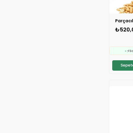
Parçacık
₺520,

Sepete
⚡
S

⚡
S