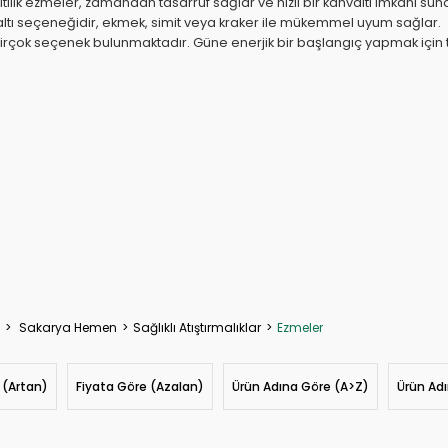
lık ezmeler, zamandan tasarruf sağlar ve hızlı bir kahvaltı imkanı suna
kahvaltı seçeneğidir, ekmek, simit veya kraker ile mükemmel uyum sağlar.
irçok seçenek bulunmaktadır. Güne enerjik bir başlangıç yapmak için taz
Sakarya Hemen
Sağlıklı Atıştırmalıklar
Ezmeler
 (Artan)
Fiyata Göre (Azalan)
Ürün Adına Göre (A>Z)
Ürün Ad