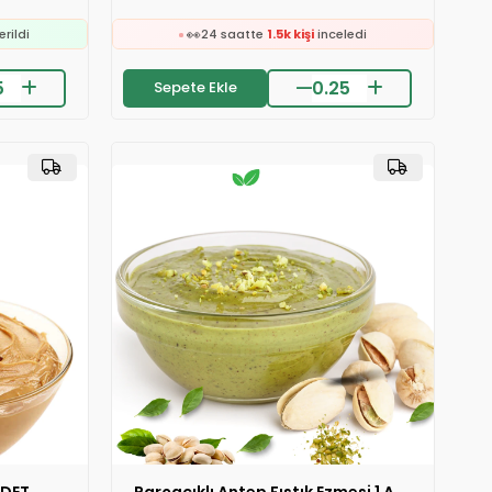
👀
24 saatte
1.5k kişi
inceledi
❤️
e
739 kişi
favoriledi
⚡
ledi
Son 2 saatte
10 sipariş
verildi
Sepete Ekle
🛒
292 kişinin
sepetinde
👀
erildi
24 saatte
1.5k kişi
inceledi
❤️
e
739 kişi
favoriledi
⚡
ledi
Son 2 saatte
10 sipariş
verildi
erildi
ADET
Parçacıklı Antep Fıstık Ezmesi 1 ADET