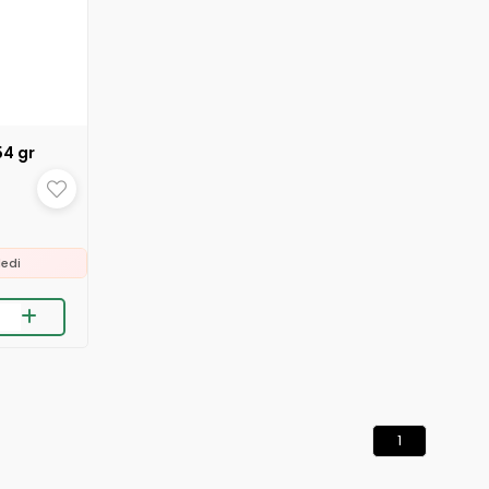
54 gr
e
ledi
rildi
e
ledi
rildi
1