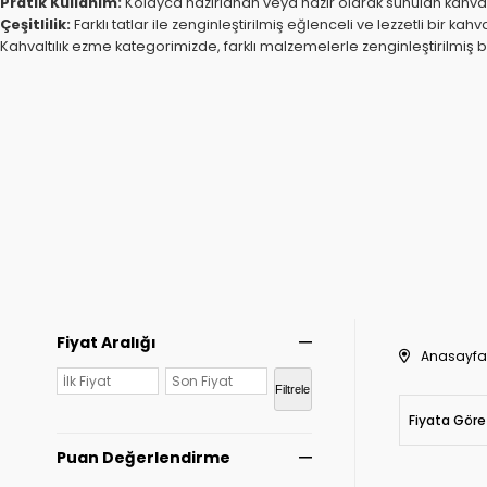
Pratik Kullanım:
Kolayca hazırlanan veya hazır olarak sunulan kahvaltı
Çeşitlilik:
Farklı tatlar ile zenginleştirilmiş eğlenceli ve lezzetli bir 
Kahvaltılık ezme kategorimizde, farklı malzemelerle zenginleştirilmiş b
Fiyat Aralığı
Anasayfa
Filtrele
Fiyata Göre
Puan Değerlendirme