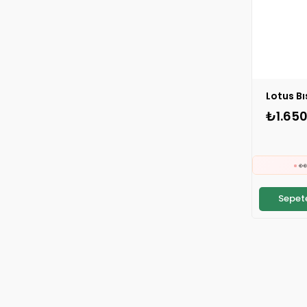
₺1.650

⚡
S
Sepete

⚡
S