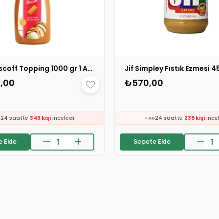
Lotus Bıscoff Topping 1000 gr 1 ADET
Jif Simpley Fıstık Ezmesi 4
,00
₺570,00
🛒
🛒
108 kişinin
sepetinde
338 kişinin
sepetind

👀
24 saatte
343 kişi
inceledi
24 saatte
235 kişi
ince
❤️
❤️
137 kişi
favoriledi
404 kişi
favoriledi
⚡
on 2 saatte
18 sipariş
verildi
Son 2 saatte
5 sipariş
ve
 Ekle
Sepete Ekle
🛒
🛒
108 kişinin
sepetinde
338 kişinin
sepetind

👀
24 saatte
343 kişi
inceledi
24 saatte
235 kişi
ince
❤️
❤️
137 kişi
favoriledi
404 kişi
favoriledi
⚡
on 2 saatte
18 sipariş
verildi
Son 2 saatte
5 sipariş
ve