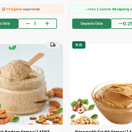
🛒
171 kişinin
sepetinde

🛒
24 saatte
1.4k kişi
inceledi
317 kişinin
sepetind
❤️
👀
322 kişi
favoriledi
24 saatte
318 kişi
ince
 Ekle
Sepete Ekle
❤️
on 2 saatte
25 sipariş
verildi
470 kişi
favoriledi
🛒
⚡
171 kişinin
sepetinde
Son 2 saatte
26 sipariş
v

🛒
24 saatte
1.4k kişi
inceledi
317 kişinin
sepetind
%15
❤️
👀
322 kişi
favoriledi
24 saatte
318 kişi
ince
❤️
on 2 saatte
25 sipariş
verildi
470 kişi
favoriledi
⚡
Son 2 saatte
26 sipariş
v
klı Badem Ezmesi 1 ADET
Parçacıklı Fındık Ezmesi 1 