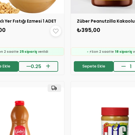
lı Yer Fıstığı Ezmesi 1 ADET
00
₺395,00
🛒
🛒
139 kişinin
sepetinde
269 kişinin
sepetind

👀
24 saatte
1.9k kişi
inceledi
24 saatte
658 kişi
ince
 Ekle
Sepete Ekle
❤️
❤️
421 kişi
favoriledi
328 kişi
favoriledi
⚡
on 2 saatte
25 sipariş
verildi
Son 2 saatte
18 sipariş
v
🛒
🛒
139 kişinin
sepetinde
269 kişinin
sepetind

👀
24 saatte
1.9k kişi
inceledi
24 saatte
658 kişi
ince
❤️
❤️
421 kişi
favoriledi
328 kişi
favoriledi
⚡
on 2 saatte
25 sipariş
verildi
Son 2 saatte
18 sipariş
v