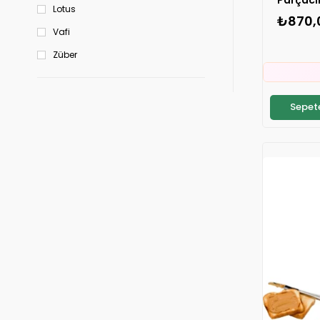
Lotus
₺870,
Vafi

Züber
⚡
S
Sepete

⚡
S