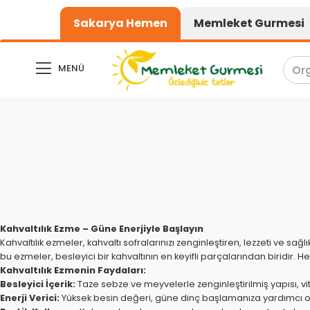
1000₺ üzeri alışverişlerde kargo 
Sakarya Hemen
Memleket Gurmesi
MENÜ
Kahvaltılık Ezme – Güne Enerjiyle Başlayın
Kahvaltılık ezmeler, kahvaltı sofralarınızı zenginleştiren, lezzeti ve sağ
bu ezmeler, besleyici bir kahvaltının en keyifli parçalarından biridir. 
Kahvaltılık Ezmenin Faydaları:
Besleyici İçerik:
Taze sebze ve meyvelerle zenginleştirilmiş yapısı, vi
Enerji Verici:
Yüksek besin değeri, güne dinç başlamanıza yardımcı olu