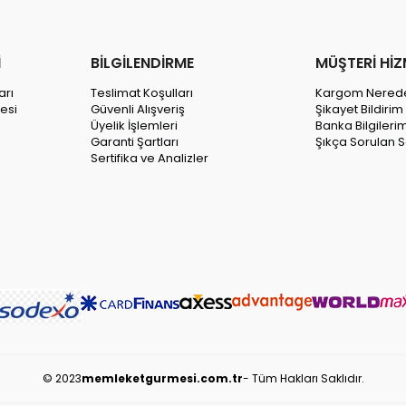
İ
BİLGİLENDİRME
MÜŞTERİ HİZ
arı
Teslimat Koşulları
Kargom Nered
esi
Güvenli Alışveriş
Şikayet Bildiri
Üyelik İşlemleri
Banka Bilgileri
Garanti Şartları
Şıkça Sorulan S
Sertifika ve Analizler
© 2023
memleketgurmesi.com.tr
- Tüm Hakları Saklıdır.