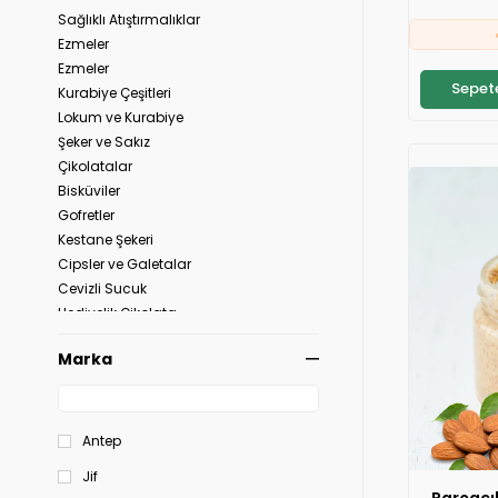
Sağlıklı Atıştırmalıklar

Ezmeler
Ezmeler
Sepete
Kurabiye Çeşitleri
⚡
S
Lokum ve Kurabiye
Şeker ve Sakız

Çikolatalar
Bisküviler
Gofretler
⚡
S
Kestane Şekeri
Cipsler ve Galetalar
Cevizli Sucuk
Hediyelik Çikolata
Kuruyemiş
Marka
Kuru Meyve
Ezmeler & Sürülebilirler
Antep
Jif
Parçacı