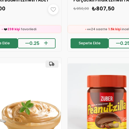
🛒
316 kişinin
sepetinde
00
₺807,50
₺950,00

🛒
24 saatte
1.7k kişi
inceledi
243 kişinin
sepetind
❤️
👀
238 kişi
favoriledi
24 saatte
1.5k kişi
ince
❤️
on 2 saatte
31 sipariş
verildi
457 kişi
favoriledi
🛒
⚡
316 kişinin
sepetinde
Son 2 saatte
16 sipariş
v
 Ekle
Sepete Ekle

🛒
24 saatte
1.7k kişi
inceledi
243 kişinin
sepetind
❤️
👀
238 kişi
favoriledi
24 saatte
1.5k kişi
ince
❤️
on 2 saatte
31 sipariş
verildi
457 kişi
favoriledi
⚡
Son 2 saatte
16 sipariş
v