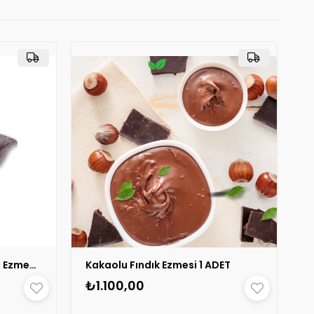
Parçacıklı Hindistan Cevizi Ezmesi 1 ADET
Kakaolu Fındık Ezmesi 1 ADET
₺1.100,00
🛒
292 kişinin
sepetinde