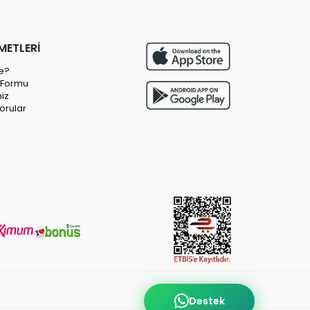
METLERİ
e?
m Formu
miz
orular
Destek