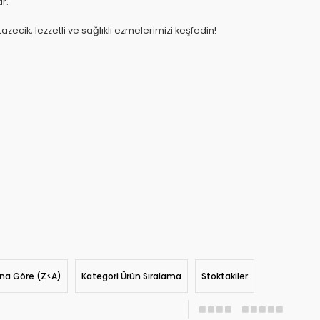
r.
ecik, lezzetli ve sağlıklı ezmelerimizi keşfedin!
ına Göre (Z<A)
Kategori Ürün Sıralama
Stoktakiler