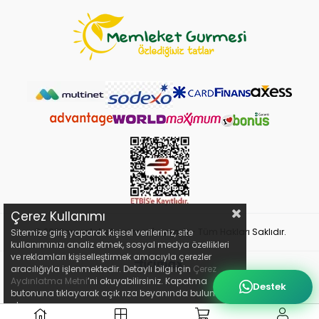
Çerez Kullanımı
© 2023
memleketgurmesi.com.tr
- Tüm Hakları Saklıdır.
Sitemize giriş yaparak kişisel verileriniz, site
kullanımınızı analiz etmek, sosyal medya özellikleri
ve reklamları kişiselleştirmek amacıyla çerezler
aracılığıyla işlenmektedir. Detaylı bilgi için
Çerez
Aydınlatma Metni
’ni okuyabilirsiniz. Kapatma
Destek
butonuna tıklayarak açık rıza beyanında bulunmuş
olursunuz.