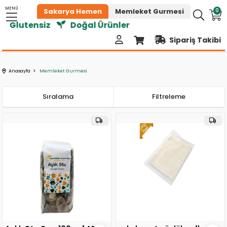
MENÜ
0
Sakarya Hemen
Memleket Gurmesi
z
Doğal Ürünler
Sipariş Takibi
Anasayfa
Memleket Gurmesi
Sıralama
Filtreleme