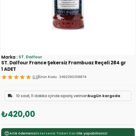
Marka
:
ST. Dalfour
ST. Dalfour France Şekersiz Frambuaz Reçeli 284 gr
1 ADET
0.0
|
Ürün Kodu :
3492390108874
10 saat, 11 dakika içinde sipariş verirsen
bugün kargoda
₺420,00
😍
Artık ödemenizi
isterseniz Ticket Card
ile yapabilirsiniz!