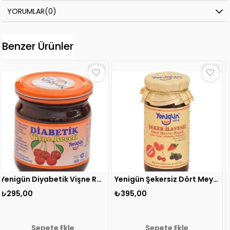
YORUMLAR
(0)
Benzer Ürünler
Yenigün Diyabetik Vişne Reçeli 230 gr 1 ADET
Yenigün Şekersiz Dört Meyve Reçeli 290 gr 1 ADET
₺395,00
₺395,00
le
Sepete Ekle
Sepete Ek