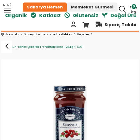
MENÜ
0
Sakarya Hemen
Memleket Gurmesi
Organik
Katkısız
Glutensiz
Doğal Ürünle
Sipariş Takibi
Anasayfa
Sakarya Hemen
Kahvaltılıklar
Reçeller
ST. Dalfour France Şekersiz Frambuaz Reçeli 284 gr 1 ADET