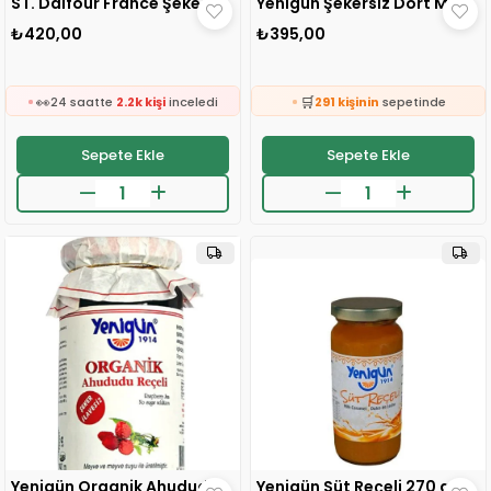
ST. Dalfour France Şekersiz Vişne Reçeli 284 gr 1 ADET
Yenigün Şekersiz Dört Meyve Reçeli 290 gr 1 ADET
₺420,00
₺395,00
🛒
137 kişinin
sepetinde
👀
🛒
24 saatte
2.2k kişi
inceledi
291 kişinin
sepetinde
❤️
👀
539 kişi
favoriledi
24 saatte
2.2k kişi
inceledi
⚡
❤️
Son 2 saatte
44 sipariş
verildi
490 kişi
favoriledi
Sepete Ekle
Sepete Ekle
🛒
⚡
137 kişinin
sepetinde
Son 2 saatte
9 sipariş
verildi
👀
🛒
24 saatte
2.2k kişi
inceledi
291 kişinin
sepetinde
❤️
👀
539 kişi
favoriledi
24 saatte
2.2k kişi
inceledi
⚡
❤️
Son 2 saatte
44 sipariş
verildi
490 kişi
favoriledi
⚡
Son 2 saatte
9 sipariş
verildi
🛒
300 kişinin
sepetinde
Yenigün Organik Ahududu Reçeli 290 gr 1 ADET
Yenigün Süt Reçeli 270 gr 1 ADET