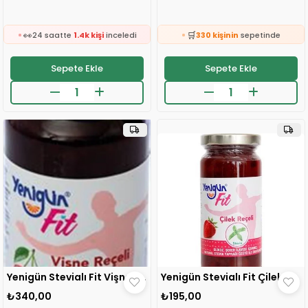
👀
🛒
24 saatte
1.4k kişi
inceledi
330 kişinin
sepetinde
❤️
👀
130 kişi
favoriledi
24 saatte
247 kişi
inceledi
⚡
❤️
Son 2 saatte
5 sipariş
verildi
380 kişi
favoriledi
Sepete Ekle
Sepete Ekle
🛒
⚡
300 kişinin
sepetinde
Son 2 saatte
17 sipariş
verildi
👀
🛒
24 saatte
1.4k kişi
inceledi
330 kişinin
sepetinde
❤️
👀
130 kişi
favoriledi
24 saatte
247 kişi
inceledi
⚡
❤️
Son 2 saatte
5 sipariş
verildi
380 kişi
favoriledi
⚡
Son 2 saatte
17 sipariş
verildi
🛒
339 kişinin
sepetinde
Yenigün Stevialı Fit Vişne Reçeli 280 gr 1 ADET
Yenigün Stevialı Fit Çilek Reçeli 280 gr 1 ADET
👀
🛒
24 saatte
549 kişi
inceledi
50 kişinin
sepetinde
₺340,00
₺195,00
❤️
👀
537 kişi
favoriledi
24 saatte
2.2k kişi
inceledi