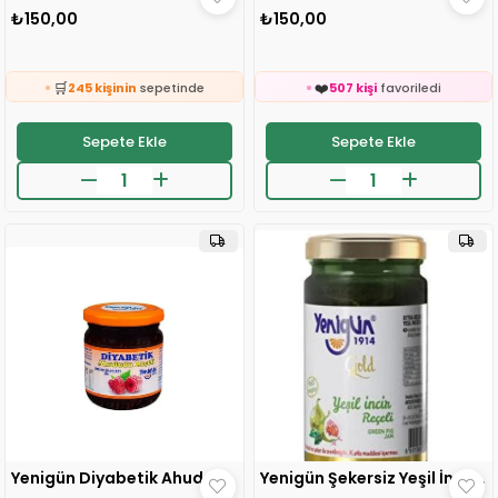
₺150,00
₺150,00
👀
24 saatte
1.5k kişi
inceledi
🛒
❤️
245 kişinin
sepetinde
507 kişi
favoriledi
👀
⚡
24 saatte
2.1k kişi
inceledi
Son 2 saatte
26 sipariş
verildi
❤️
🛒
355 kişi
favoriledi
48 kişinin
sepetinde
Sepete Ekle
Sepete Ekle
⚡
👀
Son 2 saatte
14 sipariş
verildi
24 saatte
1.5k kişi
inceledi
🛒
❤️
245 kişinin
sepetinde
507 kişi
favoriledi
👀
⚡
24 saatte
2.1k kişi
inceledi
Son 2 saatte
26 sipariş
verildi
❤️
355 kişi
favoriledi
⚡
Son 2 saatte
14 sipariş
verildi
🛒
146 kişinin
sepetinde
Yenigün Diyabetik Ahududu Reçeli 230 gr 1 ADET
Yenigün Şekersiz Yeşil İncir Reçeli 290 gr 1 ADET
👀
🛒
24 saatte
1.6k kişi
inceledi
252 kişinin
sepetinde