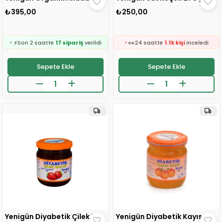
👀
24 saatte
538 kişi
inceledi
₺395,00
₺250,00
❤️
🛒
121 kişi
favoriledi
287 kişinin
sepetinde
⚡
👀
Son 2 saatte
17 sipariş
verildi
24 saatte
1.1k kişi
inceledi
🛒
❤️
300 kişinin
sepetinde
779 kişi
favoriledi
👀
⚡
24 saatte
538 kişi
inceledi
Son 2 saatte
19 sipariş
verildi
Sepete Ekle
Sepete Ekle
❤️
🛒
121 kişi
favoriledi
287 kişinin
sepetinde
⚡
👀
Son 2 saatte
17 sipariş
verildi
24 saatte
1.1k kişi
inceledi
❤️
779 kişi
favoriledi
⚡
Son 2 saatte
19 sipariş
verildi
Yenigün Diyabetik Çilek Reçeli 230 gr 1 ADET
Yenigün Diyabetik Kayısı Reçeli 230 gr 1 ADET
🛒
48 kişinin
sepetinde