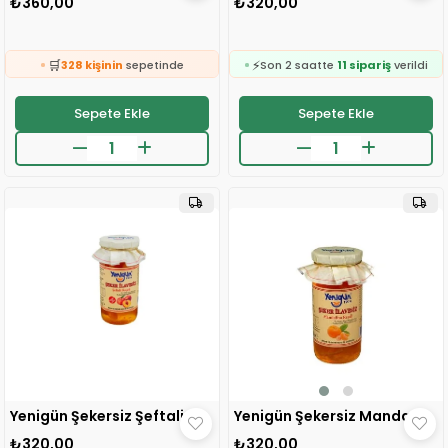
₺360,00
₺320,00
❤️
550 kişi
favoriledi
🛒
⚡
328 kişinin
sepetinde
Son 2 saatte
11 sipariş
verildi
👀
🛒
24 saatte
2.5k kişi
inceledi
160 kişinin
sepetinde
❤️
👀
401 kişi
favoriledi
24 saatte
554 kişi
inceledi
Sepete Ekle
Sepete Ekle
⚡
❤️
Son 2 saatte
32 sipariş
verildi
550 kişi
favoriledi
🛒
⚡
328 kişinin
sepetinde
Son 2 saatte
11 sipariş
verildi
👀
24 saatte
2.5k kişi
inceledi
❤️
401 kişi
favoriledi
⚡
Son 2 saatte
32 sipariş
verildi
🛒
97 kişinin
sepetinde
Yenigün Şekersiz Mandalina Reçeli 290 gr 1 ADET
Yenigün Şekersiz Şeftali Reçeli 290 gr 1 ADET
👀
24 saatte
2.5k kişi
inceledi
₺320,00
₺320,00