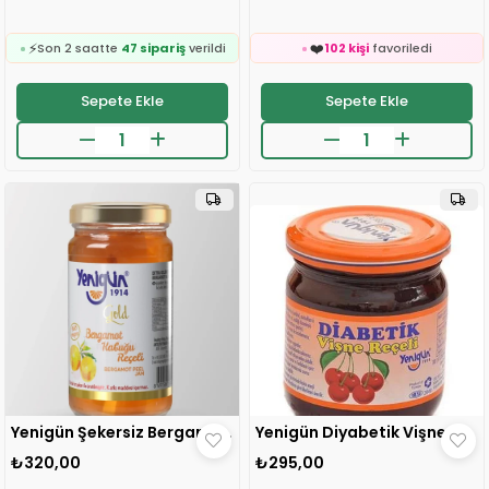
⚡
❤️
Son 2 saatte
47 sipariş
verildi
102 kişi
favoriledi
🛒
⚡
339 kişinin
sepetinde
Son 2 saatte
34 sipariş
verildi
👀
🛒
24 saatte
549 kişi
inceledi
50 kişinin
sepetinde
Sepete Ekle
Sepete Ekle
❤️
👀
537 kişi
favoriledi
24 saatte
2.2k kişi
inceledi
⚡
❤️
Son 2 saatte
47 sipariş
verildi
102 kişi
favoriledi
⚡
Son 2 saatte
34 sipariş
verildi
Yenigün Şekersiz Bergamot Reçeli 290 gr 1 ADET
Yenigün Diyabetik Vişne Reçeli 230 gr 1 ADET
🛒
177 kişinin
sepetinde
₺320,00
₺295,00
🛒
👀
280 kişinin
sepetinde
24 saatte
1.8k kişi
inceledi