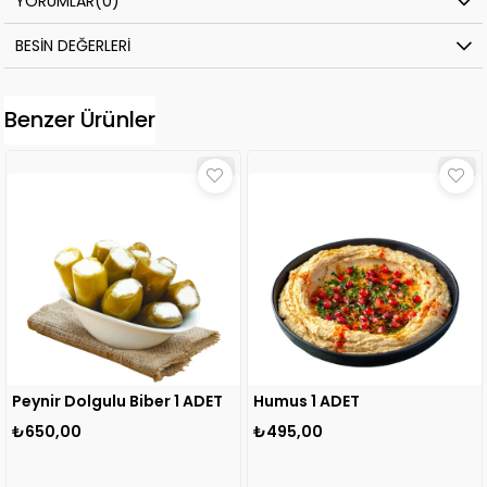
YORUMLAR
(0)
BESIN DEĞERLERI
Benzer Ürünler
Peynir Dolgulu Biber 1 ADET
Humus 1 ADET
₺650,00
₺495,00