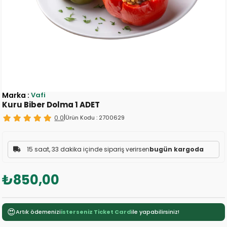
Marka
:
Vafi
Kuru Biber Dolma 1 ADET
0.0
|
Ürün Kodu :
2700629
15 saat, 33 dakika içinde sipariş verirsen
bugün kargoda
₺850,00
😍
Artık ödemenizi
isterseniz Ticket Card
ile yapabilirsiniz!