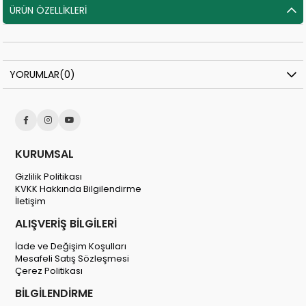
ÜRÜN ÖZELLIKLERI
⚡
Son 2 saatte
54 sipariş
verildi
YORUMLAR
(0)
KURUMSAL
Gizlilik Politikası
KVKK Hakkında Bilgilendirme
İletişim
ALIŞVERİŞ BİLGİLERİ
İade ve Değişim Koşulları
Mesafeli Satış Sözleşmesi
Çerez Politikası
BİLGİLENDİRME