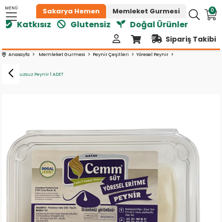
MENÜ
0
Sakarya Hemen
Memleket Gurmesi
Katkısız
Glutensiz
Doğal Ürünler
Sipariş Takibi
Anasayfa
Memleket Gurmesi
Peynir Çeşitleri
Yöresel Peynir
Hatay Tuzsuz Peynir 1 ADET