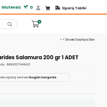
utensiz
Doğal Ürünler
Sipariş Takibi
0
< < Önceki Sayfaya Dön
rides Salamura 200 gr 1 ADET
du :
8683027449421
inde sipariş verirsen
bugün kargoda