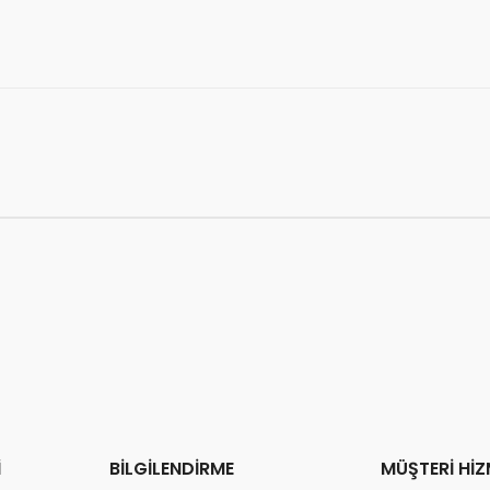
⚡
Son 2 saatte
60 sipariş
v
İ
BİLGİLENDİRME
MÜŞTERİ HİZ