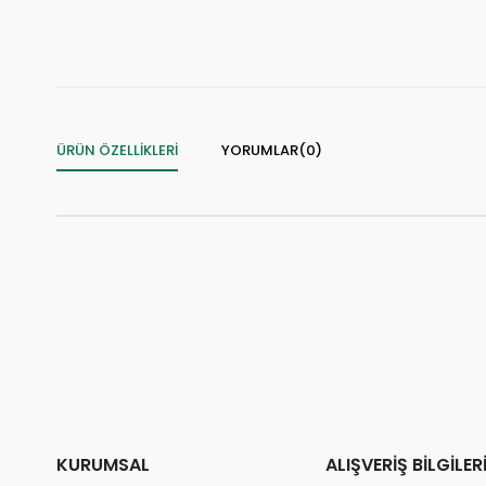
⚡
Son 2 saatte
42 sipariş
verildi
ÜRÜN ÖZELLIKLERI
YORUMLAR
(0)
KURUMSAL
ALIŞVERİŞ BİLGİLER