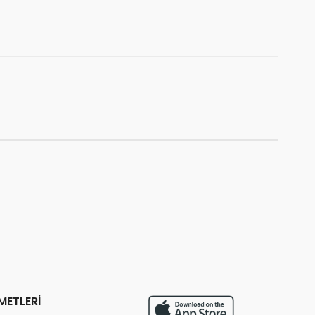
❤️
erildi
206 kişi
favoriledi
⚡
Son 2 saatte
52 sipariş
verildi
METLERİ