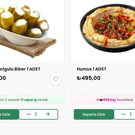
olgulu Biber 1 ADET
Humus 1 ADET
🛒
179 kişinin
sepetinde
00
₺495,00

🛒
24 saatte
2k kişi
inceledi
290 kişinin
sepetind
❤️
👀
667 kişi
favoriledi
24 saatte
1.8k kişi
ince
❤️
on 2 saatte
11 sipariş
verildi
659 kişi
favoriledi
🛒
⚡
179 kişinin
sepetinde
Son 2 saatte
60 sipariş
v
 Ekle
Sepete Ekle

🛒
24 saatte
2k kişi
inceledi
290 kişinin
sepetind
❤️
👀
667 kişi
favoriledi
24 saatte
1.8k kişi
ince
❤️
on 2 saatte
11 sipariş
verildi
659 kişi
favoriledi