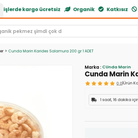
şlerde kargo ücretsiz
Organik
Katkısız
Gl
er
Cunda Marin Karides Salamura 200 gr 1 ADET
Marka
:
CUnda Marin
Cunda Marin Ka
0.0
|
Ürün Ko
1 saat, 16 dakika iç