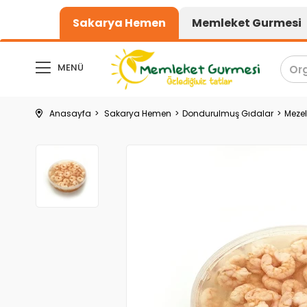
1000₺ üzeri alışveri
Sakarya Hemen
Memleket Gurmesi
MENÜ
Anasayfa
Sakarya Hemen
Dondurulmuş Gıdalar
Mezel