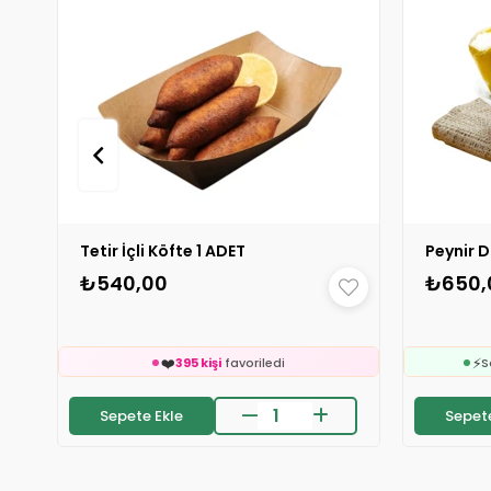
Tetir İçli Köfte 1 ADET
Peynir D
₺540,00
₺650,
🛒

294 kişinin
sepetinde
👀
24 saatte
335 kişi
inceledi
❤️
⚡
395 kişi
favoriledi
S
⚡
Son 2 saatte
42 sipariş
verildi
Sepete Ekle
Sepete
🛒

294 kişinin
sepetinde
👀
24 saatte
335 kişi
inceledi
❤️
⚡
395 kişi
favoriledi
S