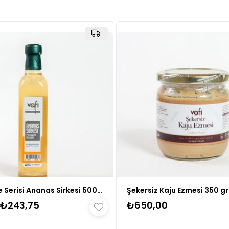
Vafi Sirke Serisi Ananas Sirkesi 500 ml 1 ADET
🛒
155 kişinin
sepetind
₺243,75
₺650,00
👀
24 saatte
478 kişi
ince
❤️
314 kişi
favoriledi