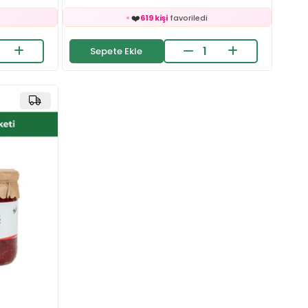
⚡
rildi
Son 2 saatte
19 sipariş
verildi
🛒
e
319 kişinin
sepetinde
Sepete Ekle
👀
ledi
24 saatte
839 kişi
inceledi
❤️
619 kişi
favoriledi
⚡
rildi
Son 2 saatte
19 sipariş
verildi