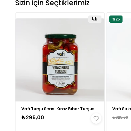
Sizin için Seçtiklerimiz
%25
Vafi Turşu Serisi Kiraz Biber Turşusu 1000cc-500gr 1 ADET
₺295,00
₺325,00
🛒
159 kişinin
sepetinde