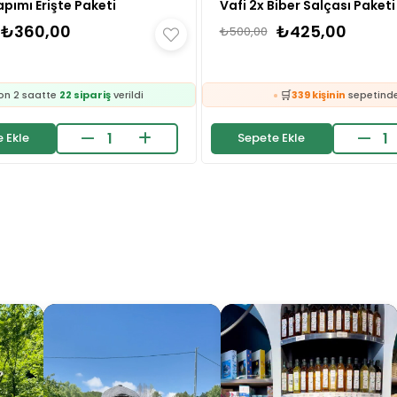
apımı Erişte Paketi
Vafi 2x Biber Salçası Paketi
₺360,00
₺425,00
₺500,00
🛒
339 kişinin
sepetind
🛒
👀
45 kişinin
sepetinde
24 saatte
1.9k kişi
incel

❤️
24 saatte
533 kişi
inceledi
657 kişi
favoriledi
 Ekle
Sepete Ekle
❤️
⚡
600 kişi
favoriledi
Son 2 saatte
37 sipariş
ve
🛒
on 2 saatte
22 sipariş
verildi
339 kişinin
sepetind
🛒
👀
45 kişinin
sepetinde
24 saatte
1.9k kişi
incel

❤️
24 saatte
533 kişi
inceledi
657 kişi
favoriledi
❤️
⚡
600 kişi
favoriledi
Son 2 saatte
37 sipariş
ve
on 2 saatte
22 sipariş
verildi