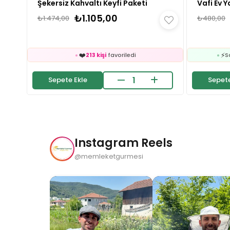
Şekersiz Kahvaltı Keyfi Paketi
Vafi Ev Y
🛒
121 kişinin
sepetinde
₺1.105,00
₺1.474,00
₺480,00
👀
24 saatte
2.4k kişi
inceledi
❤️
213 kişi
favoriledi
⚡
Son 2 saatte
21 sipariş
verildi
🛒

121 kişinin
sepetinde
Sepete Ekle
Sepete
👀
24 saatte
2.4k kişi
inceledi
❤️
⚡
213 kişi
favoriledi
S
⚡
Son 2 saatte
21 sipariş
verildi

Instagram Reels
⚡
@memleketgurmesi
S