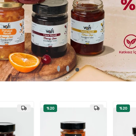
20
%20