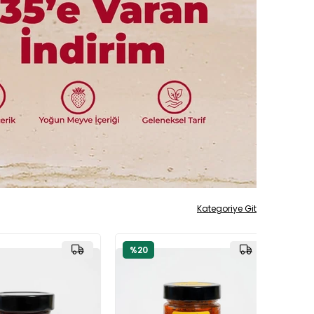
Kategoriye Git
%20
%20