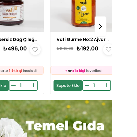
Vafi Gurme No:2 Ajvar Tatlı 300 gr 1 ADET
Vafi Gurme No:2 Ajvar Acı 300 gr 1 ADET
🛒
83 kişinin
sepetinde
₺192,00
₺192,00
₺240,00
₺240,00
👀
24 saatte
1.2k kişi
inceledi
❤️
🛒
414 kişi
favoriledi
96 kişinin
sepetinde
⚡
👀
Son 2 saatte
13 sipariş
verildi
24 saatte
1.7k kişi
inceledi
🛒
❤️
83 kişinin
sepetinde
160 kişi
favoriledi
Sepete Ekle
Sepete Ekle
👀
⚡
24 saatte
1.2k kişi
inceledi
Son 2 saatte
51 sipariş
verildi
❤️
🛒
414 kişi
favoriledi
96 kişinin
sepetinde
⚡
👀
Son 2 saatte
13 sipariş
verildi
24 saatte
1.7k kişi
inceledi
❤️
160 kişi
favoriledi
⚡
Son 2 saatte
51 sipariş
verildi