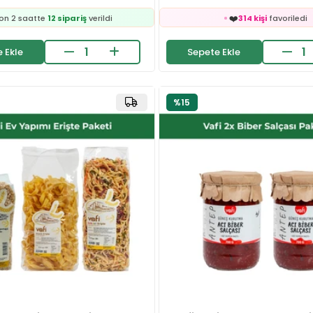
🛒
⚡
160 kişinin
sepetinde
Son 2 saatte
37 sipariş
ve

🛒
24 saatte
1.8k kişi
inceledi
155 kişinin
sepetind
 Ekle
Sepete Ekle
❤️
👀
448 kişi
favoriledi
24 saatte
478 kişi
ince
❤️
on 2 saatte
12 sipariş
verildi
314 kişi
favoriledi
🛒
⚡
160 kişinin
sepetinde
Son 2 saatte
37 sipariş
ve
%15

24 saatte
1.8k kişi
inceledi
❤️
448 kişi
favoriledi
on 2 saatte
12 sipariş
verildi