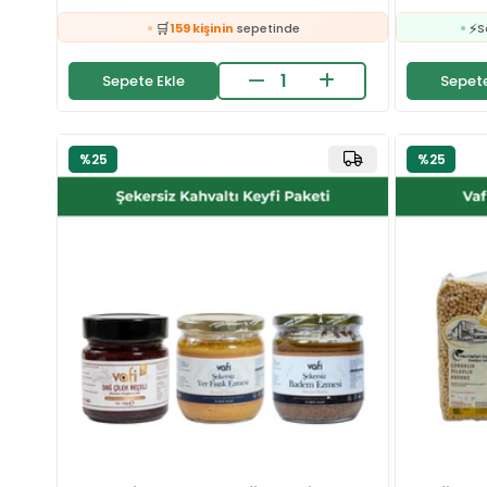
👀
24 saatte
1.4k kişi
inceledi
❤️

698 kişi
favoriledi
Sepete Ekle
Sepete
⚡
Son 2 saatte
23 sipariş
verildi
🛒
⚡
159 kişinin
sepetinde
S
👀
24 saatte
1.4k kişi
inceledi
%25
%25
❤️

698 kişi
favoriledi
⚡
Son 2 saatte
23 sipariş
verildi
⚡
S