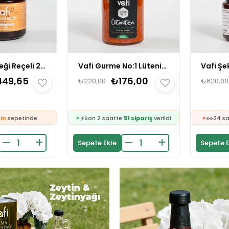
Vafi Gurme No:1 Lütenitsa Tatlı 300 gr 1 ADET
Vafi Şekersiz Dağ Çileği Reçeli 260 gr 1 ADET
₺176,00
₺496,00
220,00
₺620,00
🛒
272 kişinin
sepetinde
👀
24 saatte
1.9k kişi
inceledi
🛒
❤️
136 kişinin
sepetinde
458 kişi
favoriledi
👀
⚡
24 saatte
597 kişi
inceledi
Son 2 saatte
52 sipariş
verildi
epete Ekle
Sepete Ekle
❤️
🛒
729 kişi
favoriledi
272 kişinin
sepetinde
⚡
👀
Son 2 saatte
51 sipariş
verildi
24 saatte
1.9k kişi
inceledi
🛒
❤️
136 kişinin
sepetinde
458 kişi
favoriledi
👀
⚡
24 saatte
597 kişi
inceledi
Son 2 saatte
52 sipariş
verildi
❤️
729 kişi
favoriledi
⚡
Son 2 saatte
51 sipariş
verildi