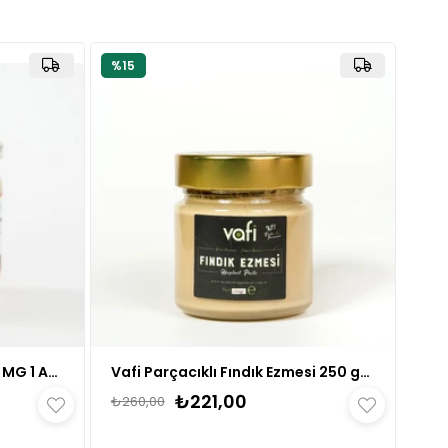
%15
Şekersiz Kaju Ezmesi 350 gr MG 1 ADET
Vafi Parçacıklı Fındık Ezmesi 250 gr 1 ADET
🛒
e
319 kişinin
sepetinde
₺221,00
₺260,00
👀
ledi
24 saatte
839 kişi
inceledi
❤️
619 kişi
favoriledi