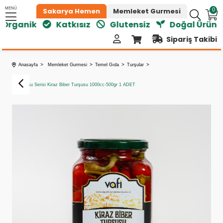
MENÜ
Sakarya Hemen
Memleket Gurmesi
0
rganik
Katkısız
Glutensiz
Doğal Ürünler
Sipariş Takibi
Anasayfa
Memleket Gurmesi
Temel Gıda
Turşular
Vafi Turşu Serisi Kiraz Biber Turşusu 1000cc-500gr 1 ADET