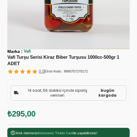
Marka
:
Vafi
Vafi Turşu Serisi Kiraz Biber Turşusu 1000cc-500gr 1
ADET
|
0.0
Ürün Kodu :
8680757270172
14 saat, 56 dakika içinde sipariş
bugün
verirsen
kargoda
₺295,00
😍
Artık ödemenizi
isterseniz Ticket Card
ile yapabilirsiniz!