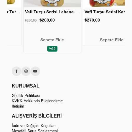
Vafi Turşu Serisi Acur Turşusu 1000cc-500gr 1 ADET
Vafi Turşu Serisi Lahana Turşusu 1000cc-500gr 1 ADET
Vafi Turşu Serisi Karışık Turşu 1000cc-500gr 1 ADET
₺208,00
₺270,00
₺
₺260,00
Sepete Ekle
Sepete Ekle
%20
KURUMSAL
Gizlilik Politikası
KVKK Hakkında Bilgilendirme
İletişim
ALIŞVERİŞ BİLGİLERİ
İade ve Değişim Koşulları
Mesafeli Satış Sözleşmesi