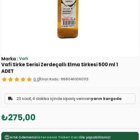
Marka
:
Vafi
Vafi Sirke Serisi Zerdeçallı Elma Sirkesi 500 ml 1
ADET
0.0
|
Ürün Kodu :
8680461060113
23 saat, 4 dakika içinde sipariş verirsen
yarın kargoda
₺275,00
😍
Artık ödemenizi
isterseniz Ticket Card
ile yapabilirsiniz!