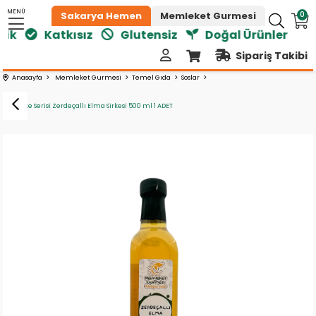
MENÜ
0
Sakarya Hemen
Memleket Gurmesi
k
Katkısız
Glutensiz
Doğal Ürünler
Sipariş Takibi
Anasayfa
Memleket Gurmesi
Temel Gıda
Soslar
Vafi Sirke Serisi Zerdeçallı Elma Sirkesi 500 ml 1 ADET