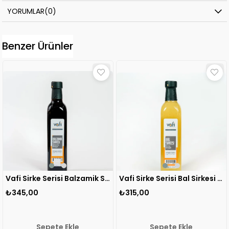
YORUMLAR
(0)
Benzer Ürünler
Vafi Sirke Serisi Balzamik Sirke 500 ml 1 ADET
Vafi Sirke Serisi Bal Sirkesi 500 ml 1 ADET
₺315,00
₺275,00
e
Sepete Ekle
Sepete Ekl