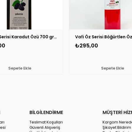
Vafi Öz Serisi Karadut Özü 700 gr (500 ml) 1 ADET
00
₺295,00
Sepete Ekle
Sepete Ekle
İ
BİLGİLENDİRME
MÜŞTERİ HİZ
arı
Teslimat Koşulları
Kargom Nered
esi
Güvenli Alışveriş
Şikayet Bildiri