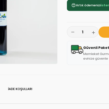
😍
Artık ödemenizi
iste
Güvenli Pake
Memleket Gurmesi
evinize güvenle u
İADE KOŞULLARI