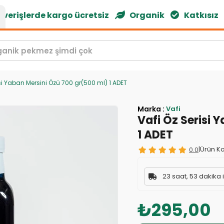
rişlerde kargo ücretsiz
Organik
Katkısız
isi Yaban Mersini Özü 700 gr(500 ml) 1 ADET
Marka
:
Vafi
Vafi Öz Serisi 
1 ADET
0.0
|
Ürün Ko
23 saat, 53 dakika 
₺295,00