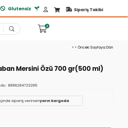
Glutensiz
Doğal Ürünler
Sipariş Takibi
0
< < Önceki Sayfaya Dön
Yaban Mersini Özü 700 gr(500 ml)
du :
8896264723265
içinde sipariş verirsen
yarın kargoda