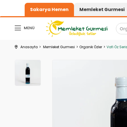
1000₺ üzeri alışve
Sakarya Hemen
Memleket Gurmesi
MENÜ
Anasayfa
Memleket Gurmesi
Organik Özler
Vafi Öz Ser