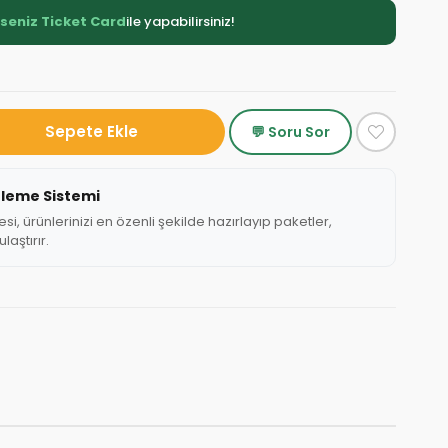
rseniz Ticket Card
ile yapabilirsiniz!
💬 Soru Sor
tleme Sistemi
, ürünlerinizi en özenli şekilde hazırlayıp paketler,
laştırır.