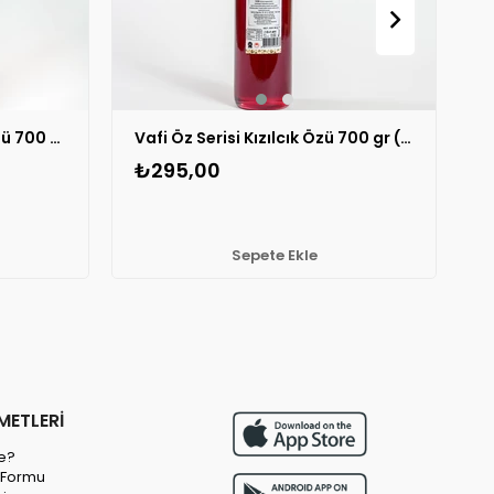
Vafi Öz Serisi Böğürtlen Özü 700 gr(500 ml) 1 ADET
Vafi Öz Serisi Kızılcık Özü 700 gr (500 ml) 1 ADET
₺295,00
Sepete Ekle
METLERİ
e?
m Formu