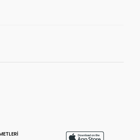
ledi
rildi
METLERİ