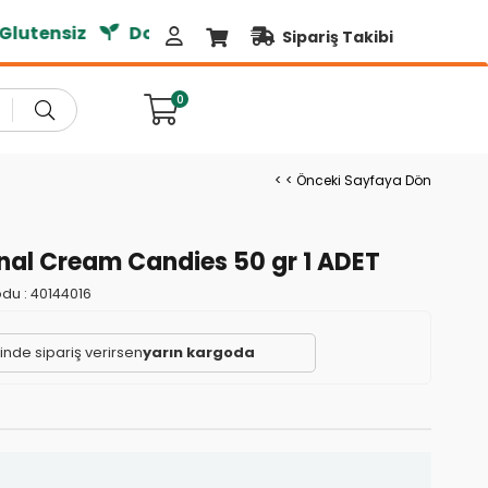
utensiz
Doğal Ürünler
Sipariş Takibi
0
< < Önceki Sayfaya Dön
inal Cream Candies 50 gr 1 ADET
du :
40144016
çinde sipariş verirsen
yarın kargoda