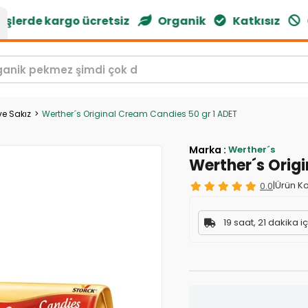
lerde kargo ücretsiz
Organik
Katkısız
Gl
ve Sakız
Werther´s Original Cream Candies 50 gr 1 ADET
Marka
:
Werther´s
Werther´s Orig
0.0
|
Ürün Ko
19 saat, 21 dakika i