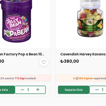
Jelly Bean Factory Pop a Bean 100 gr 1 ADET
00
₺380,00
🛒
288 kişinin
sepetinde

🛒
24 saatte
772 kişi
inceledi
282 kişinin
sepetind
❤️
👀
325 kişi
favoriledi
24 saatte
1.7k kişi
ince
 Ekle
Sepete Ekle
❤️
on 2 saatte
29 sipariş
verildi
701 kişi
favoriledi
🛒
⚡
288 kişinin
sepetinde
Son 2 saatte
5 sipariş
ve

🛒
24 saatte
772 kişi
inceledi
282 kişinin
sepetind