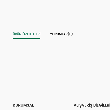
👀
24 saatte
2.3k kişi
inceledi
❤️
⚡
222 kişi
favoriledi
S
⚡
Son 2 saatte
19 sipariş
verildi
ÜRÜN ÖZELLIKLERI
YORUMLAR
(0)
KURUMSAL
ALIŞVERİŞ BİLGİLER