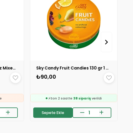
Cavendish Harvey Kavanoz Mixed Fruit 300 gr 1 ADET
Sky Candy Fruit Candies 130 gr 1 ADET
🛒
123 kişinin
sepetinde
₺90,00
👀
24 saatte
895 kişi
inceledi
❤️
114 kişi
favoriledi
⚡
e
Son 2 saatte
38 sipariş
verildi
🛒
ledi
123 kişinin
sepetinde
Sepete Ekle
👀
24 saatte
895 kişi
inceledi
❤️
rildi
114 kişi
favoriledi
⚡
e
Son 2 saatte
38 sipariş
verildi