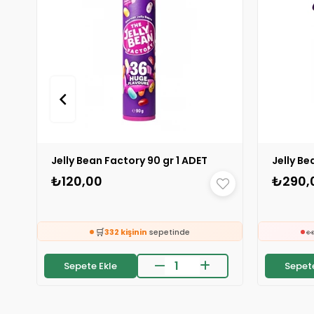
Jelly Bean Factory 90 gr 1 ADET
₺120,00
₺290,
🛒

332 kişinin
sepetinde
👀
24 saatte
2.3k kişi
inceledi
Sepete Ekle
Sepete
❤️
⚡
222 kişi
favoriledi
S
⚡
Son 2 saatte
19 sipariş
verildi
🛒

332 kişinin
sepetinde