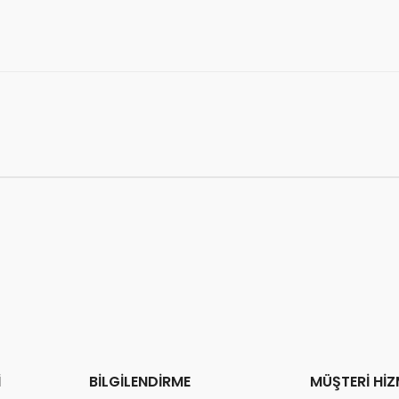
❤️
👀
325 kişi
favoriledi
24 saatte
1.7k kişi
ince
❤️
on 2 saatte
29 sipariş
verildi
701 kişi
favoriledi
⚡
Son 2 saatte
5 sipariş
ve
İ
BİLGİLENDİRME
MÜŞTERİ HİZ