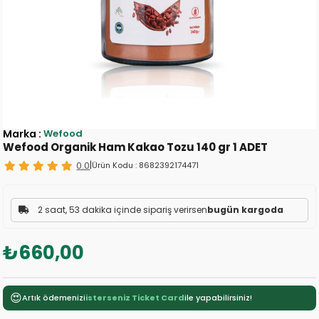
Marka
:
Wefood
Wefood Organik Ham Kakao Tozu 140 gr 1 ADET
0.0
|
Ürün Kodu :
8682392174471
2 saat, 53 dakika içinde sipariş verirsen
bugün kargoda
₺660,00
😍
Artık ödemenizi
isterseniz Ticket Card
ile yapabilirsiniz!