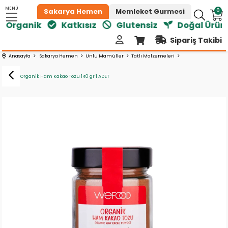
MENÜ
0
Sakarya Hemen
Memleket Gurmesi
Organik
Katkısız
Glutensiz
Doğal Ürünle
Sipariş Takibi
Anasayfa
Sakarya Hemen
Unlu Mamüller
Tatlı Malzemeleri
Wefood Organik Ham Kakao Tozu 140 gr 1 ADET