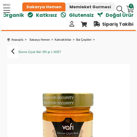
MENÜ
Sakarya Hemen
Memleket Gurmesi
0
Organik
Katkısız
Glutensiz
Doğal Ürünle
Sipariş Takibi
Anasayfa
Sakarya Hemen
Kahvaltılıklar
Bal Çeşitleri
Vafi Van Süzme Çiçek Balı 350 gr 1 ADET