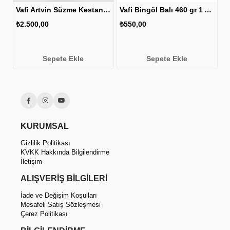
 Artvin Süzme Kestane Balı 460 gr 1 ADET
Vafi Artvin Süzme Kestane Balı 850 gr 1 ADET
Vafi Bingöl Balı 460 gr 1 ADET
₺2.500,00
₺550,00
₺
Sepete Ekle
Sepete Ekle
KURUMSAL
Gizlilik Politikası
KVKK Hakkında Bilgilendirme
İletişim
ALIŞVERİŞ BİLGİLERİ
İade ve Değişim Koşulları
Mesafeli Satış Sözleşmesi
Çerez Politikası