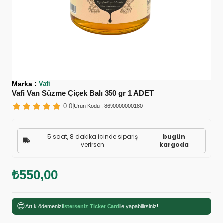
Marka
:
Vafi
Vafi Van Süzme Çiçek Balı 350 gr 1 ADET
|
0.0
Ürün Kodu :
8690000000180
5 saat, 8 dakika içinde sipariş
bugün
verirsen
kargoda
₺550,00
😍
Artık ödemenizi
isterseniz Ticket Card
ile yapabilirsiniz!