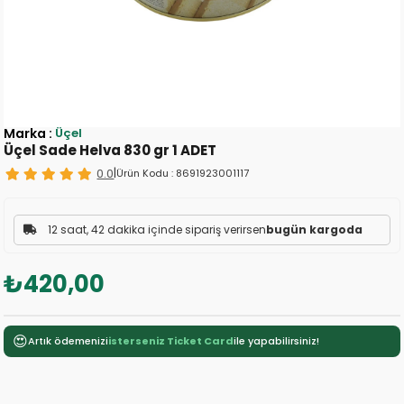
Marka
:
Üçel
Üçel Sade Helva 830 gr 1 ADET
0.0
|
Ürün Kodu :
8691923001117
12 saat, 42 dakika içinde sipariş verirsen
bugün kargoda
₺420,00
😍
Artık ödemenizi
isterseniz Ticket Card
ile yapabilirsiniz!