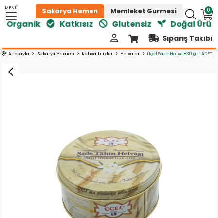
MENÜ
0
Sakarya Hemen
Memleket Gurmesi
Organik
Katkısız
Glutensiz
Doğal Ürünle
Sipariş Takibi
Anasayfa
Sakarya Hemen
Kahvaltılıklar
Helvalar
Üçel Sade Helva 830 gr 1 ADET