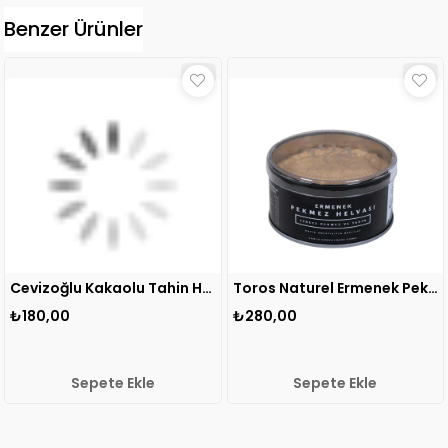
Benzer Ürünler
Cevizoğlu Kakaolu Tahin Helvası 400 gr 1 ADET
Toros Naturel Ermenek Pekmez Helvası Metal 320 gr 1 ADET
₺280,00
₺180,00
 Ekle
Sepete Ekle
Sepete