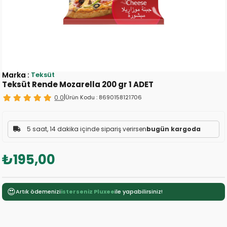
Marka
:
Teksüt
Teksüt Rende Mozarella 200 gr 1 ADET
0.0
|
Ürün Kodu :
8690158121706
5 saat, 14 dakika içinde sipariş verirsen
bugün kargoda
₺195,00
😍
Artık ödemenizi
isterseniz Pluxee
ile yapabilirsiniz!