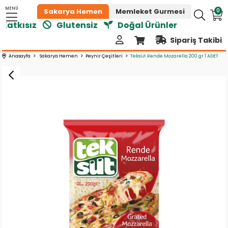
MENÜ
0
Sakarya Hemen
Memleket Gurmesi
atkısız
Glutensiz
Doğal Ürünler
Sipariş Takibi
Anasayfa
Sakarya Hemen
Peynir Çeşitleri
Teksüt Rende Mozarella 200 gr 1 ADET