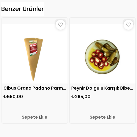
Benzer Ürünler
Cibus Grana Padano Parmesan Peyniri 200 gr 1 ADET
Peynir Dolgulu Karışık Biber 550 gr 1 ADET
₺295,00
₺170,00
e Ekle
Sepete Ekle
Sepet