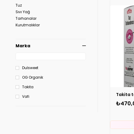

Tuz
Sıvı Yağ
Tarhanalar
⚡
S
Kurutmalıklar
Marka
Dulsweet
OG Organik
Takita
Vafi
₺470,

⚡
S