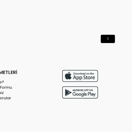
1
METLERİ
e?
m Formu
miz
orular