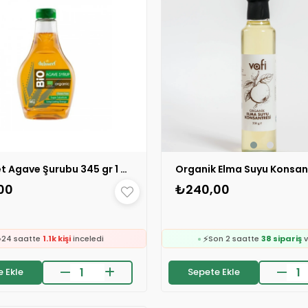
Dulsweet Agave Şurubu 345 gr 1 ADET
🛒
322 kişinin
sepetind
₺240,00
00
👀
24 saatte
1.7k kişi
ince
❤️
🛒
189 kişi
favoriledi
245 kişinin
sepetinde
⚡

Son 2 saatte
38 sipariş
v
24 saatte
1.1k kişi
inceledi
🛒
❤️
322 kişinin
sepetind
773 kişi
favoriledi
Sepete Ekle
 Ekle
👀
24 saatte
1.7k kişi
ince
on 2 saatte
45 sipariş
verildi
❤️
🛒
189 kişi
favoriledi
245 kişinin
sepetinde