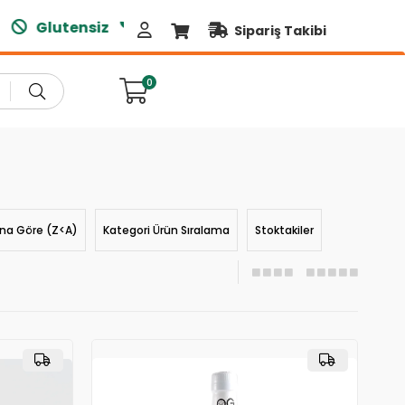
Glutensiz
Doğal Ürünler
Sipariş Takibi
0
ına Göre (Z<A)
Kategori Ürün Sıralama
Stoktakiler