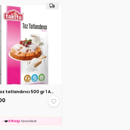
⚡

Son 2 saatte
38 sipariş
v
24 saatte
1.1k kişi
inceledi
❤️
773 kişi
favoriledi
on 2 saatte
45 sipariş
verildi
Takita toz tatlandırıcı 500 gr 1 ADET
00
🛒
98 kişinin
sepetinde

24 saatte
2k kişi
inceledi
❤️
315 kişi
favoriledi
on 2 saatte
21 sipariş
verildi