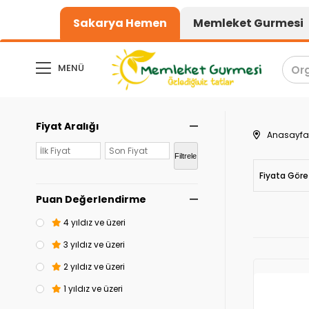
1000₺ üzeri alışv
Sakarya Hemen
Memleket Gurmesi
MENÜ
Fiyat Aralığı
Anasayfa
Filtrele
Fiyata Göre
Puan Değerlendirme
4 yıldız ve üzeri
3 yıldız ve üzeri
2 yıldız ve üzeri
1 yıldız ve üzeri