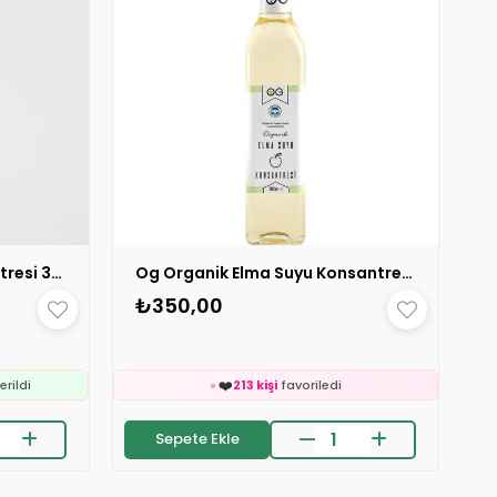
Organik Elma Suyu Konsantresi 330 gr 1 ADET
Og Organik Elma Suyu Konsantresi 500 ml 1 ADET
e
₺350,00
🛒
ledi
284 kişinin
sepetinde
👀
24 saatte
479 kişi
inceledi
❤️
erildi
213 kişi
favoriledi
⚡
e
Son 2 saatte
59 sipariş
verildi
Sepete Ekle
🛒
ledi
284 kişinin
sepetinde
👀
24 saatte
479 kişi
inceledi