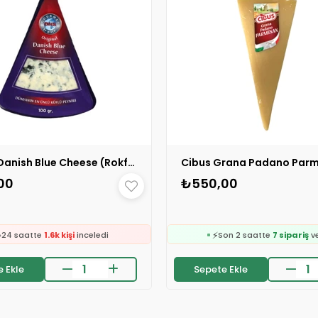
Misson Danish Blue Cheese (Rokfor Peyniri) 100 gr 1 ADET
🛒
159 kişinin
sepetind
00
₺550,00
👀
24 saatte
1.2k kişi
ince
🛒
❤️
245 kişinin
sepetinde
151 kişi
favoriledi

⚡
24 saatte
1.6k kişi
inceledi
Son 2 saatte
7 sipariş
ve
❤️
🛒
113 kişi
favoriledi
159 kişinin
sepetind
 Ekle
Sepete Ekle
👀
on 2 saatte
53 sipariş
verildi
24 saatte
1.2k kişi
ince
🛒
❤️
245 kişinin
sepetinde
151 kişi
favoriledi

⚡
24 saatte
1.6k kişi
inceledi
Son 2 saatte
7 sipariş
ve