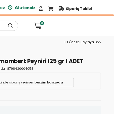
z
Glutensiz
Doğal Ürünler
Sipariş Takibi
0
< < Önceki Sayfaya Dön
mambert Peyniri 125 gr 1 ADET
du :
8798430004058
çinde sipariş verirsen
bugün kargoda