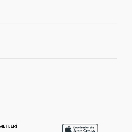
⚡
Son 2 saatte
45 sipariş
verildi
METLERİ