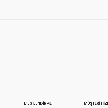
❤️
113 kişi
favoriledi
on 2 saatte
53 sipariş
verildi
İ
BİLGİLENDİRME
MÜŞTERİ HİZ