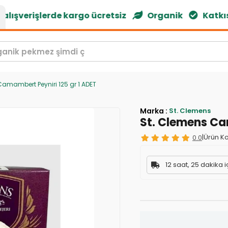
ışverişlerde kargo ücretsiz
Organik
Katkısı
amambert Peyniri 125 gr 1 ADET
Marka
:
St. Clemens
St. Clemens Ca
0.0
|
Ürün Ko
12 saat, 25 dakika i