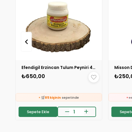
Efendigil Erzincan Tulum Peyniri 470 gr 1 ADET
₺650,00
₺250,
🛒

85 kişinin
sepetinde
👀
24 saatte
1.5k kişi
inceledi
Sepete Ekle
Sepete
❤️
⚡
153 kişi
favoriledi
S
⚡
Son 2 saatte
31 sipariş
verildi
🛒

85 kişinin
sepetinde