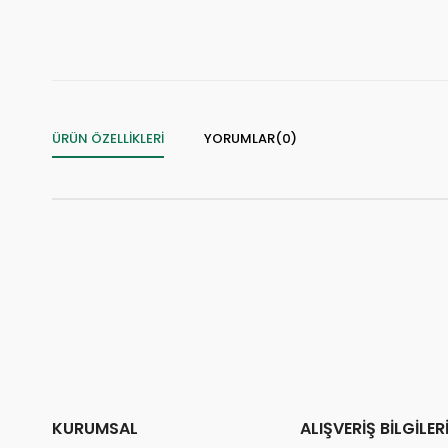
👀
24 saatte
1.5k kişi
inceledi
❤️
⚡
153 kişi
favoriledi
S
⚡
Son 2 saatte
31 sipariş
verildi
ÜRÜN ÖZELLIKLERI
YORUMLAR
(0)
KURUMSAL
ALIŞVERİŞ BİLGİLER