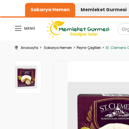
1000₺ üzeri al
Sakarya Hemen
Memleket Gurmesi
MENÜ
Anasayfa
Sakarya Hemen
Peynir Çeşitleri
St. Clemens C