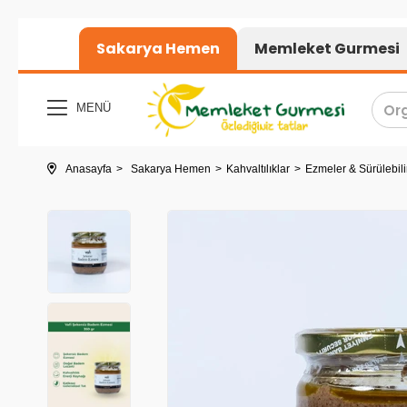
1000₺ üzeri alışverişler
Sakarya Hemen
Memleket Gurmesi
MENÜ
Anasayfa
Sakarya Hemen
Kahvaltılıklar
Ezmeler & Sürülebili