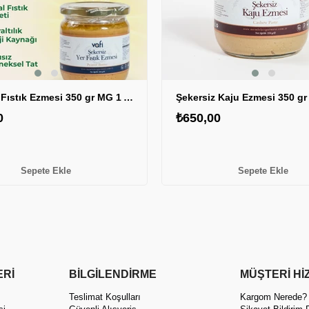
Şekersiz Fıstık Ezmesi 350 gr MG 1 ADET
0
₺650,00
Sepete Ekle
Sepete Ekle
ERİ
BİLGİLENDİRME
MÜŞTERİ Hİ
ı
Teslimat Koşulları
Kargom Nerede?