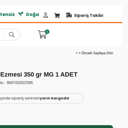
nsiz
Doğal Ürünler
Sipariş Takibi
0
< < Önceki Sayfaya Dön
 Ezmesi 350 gr MG 1 ADET
du :
8697432922585
içinde sipariş verirsen
yarın kargoda