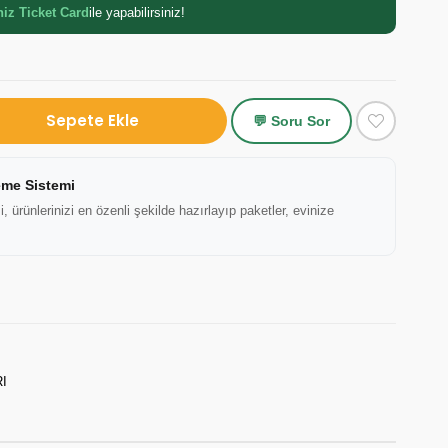
niz Ticket Card
ile yapabilirsiniz!
💬 Soru Sor
eme Sistemi
ürünlerinizi en özenli şekilde hazırlayıp paketler, evinize
I