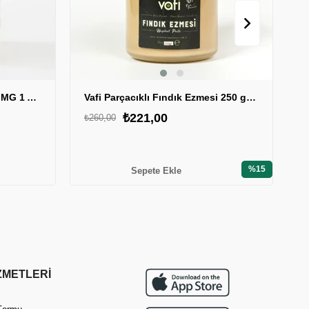
Şekersiz Kaju Ezmesi 350 gr MG 1 ADET
Vafi Parçacıklı Fındık Ezmesi 250 gr 1 ADET
₺221,00
₺
₺260,00
%15
Sepete Ekle
ZMETLERİ