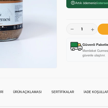
😍
Artık ödemenizi
isterse
Güvenli Paketl
Memleket Gurmesi, 
güvenle ulaştırır.
RI
ÜRÜN AÇIKLAMASI
SERTIFIKALAR
İADE KOŞULLAR