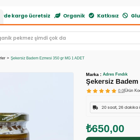
de kargo ücretsiz
Organik
Katkısız
Glute
rler
Şekersiz Badem Ezmesi 350 gr MG 1 ADET
Marka
:
Adres Fındık
Şekersiz Badem
|
Ürün Ko
0.0
20 saat, 26 dakika 
₺650,00