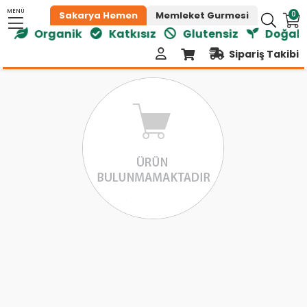
MENÜ
0
Sakarya Hemen
Memleket Gurmesi
iz
Organik
Katkısız
Glutensiz
Doğal Ü
Sipariş Takibi