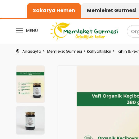
1000₺ üzeri alışverişlerde k
Sakarya Hemen
Memleket Gurmesi
MENÜ
Anasayfa
Memleket Gurmesi
Kahvaltılıklar
Tahin & Pe