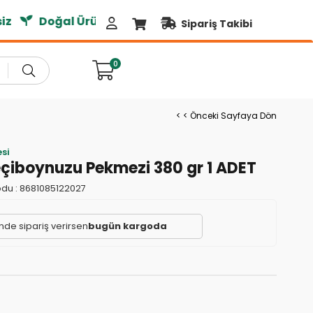
z
Doğal Ürünler
Sipariş Takibi
0
< < Önceki Sayfaya Dön
si
eçiboynuzu Pekmezi 380 gr 1 ADET
du :
8681085122027
inde sipariş verirsen
bugün kargoda