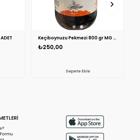
 ADET
Keçiboynuzu Pekmezi 800 gr MG 1 ADET
E
₺250,00
Sepete Ekle
METLERİ
e?
m Formu
miz