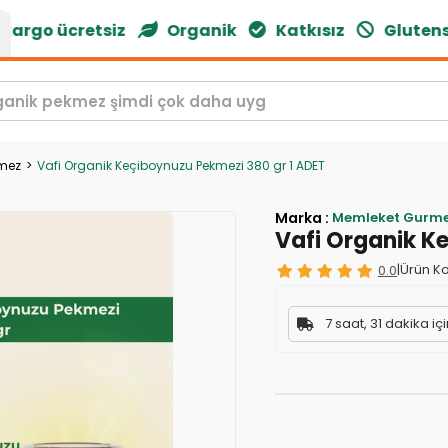
argo ücretsiz
Organik
Katkısız
Glutensi
kmez
Vafi Organik Keçiboynuzu Pekmezi 380 gr 1 ADET
Marka
:
Memleket Gurme
Vafi Organik K
0.0
|
Ürün Ko
7 saat, 31 dakika iç