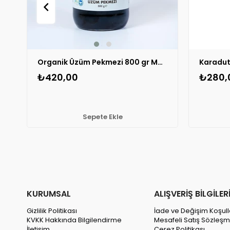
Organik Üzüm Pekmezi 800 gr MG 1 ADET
₺420,00
₺280,
Sepete Ekle
KURUMSAL
ALIŞVERİŞ BİLGİLER
Gizlilik Politikası
İade ve Değişim Koşull
KVKK Hakkında Bilgilendirme
Mesafeli Satış Sözleşm
İletişim
Çerez Politikası