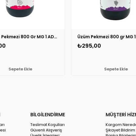
Karadut Pekmezi 800 Gr MG 1 ADET
Üzüm Pekmezi 800 gr MG 1
00
₺295,00
Sepete Ekle
Sepete Ekle
İ
BİLGİLENDİRME
MÜŞTERİ HİZ
arı
Teslimat Koşulları
Kargom Nered
esi
Güvenli Alışveriş
Şikayet Bildiri
Üyelik İşlemleri
Banka Bilgileri