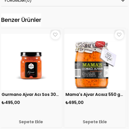
YORUMLAR
(0)
Benzer Ürünler
Gurmano Ajvar Acı Sos 300 gr 1 ADET
Mama's Ajvar Acısız 550 gr 1 ADET
₺695,00
₺695,00
kle
Sepete Ekle
Sepete Ek