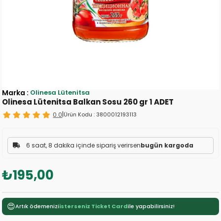
Marka
:
Olinesa Lütenitsa
Olinesa Lütenitsa Balkan Sosu 260 gr 1 ADET
0.0
|
Ürün Kodu :
3800012193113
6 saat, 8 dakika içinde sipariş verirsen
bugün kargoda
₺195,00
😍
Artık ödemenizi
isterseniz Ticket Card
ile yapabilirsiniz!