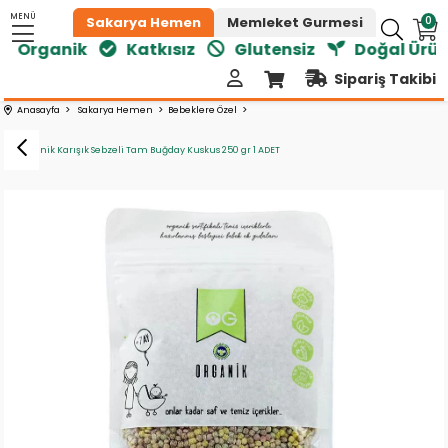
MENÜ
0
Sakarya Hemen
Memleket Gurmesi
Organik
Katkısız
Glutensiz
Doğal Ürünle
Sipariş Takibi
Anasayfa
Sakarya Hemen
Bebeklere Özel
Og Organik Karışık Sebzeli Tam Buğday Kuskus 250 gr 1 ADET