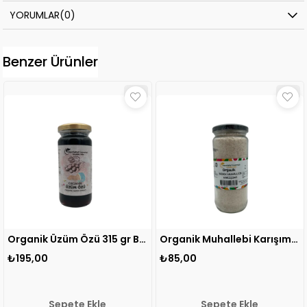
YORUMLAR
(0)
Benzer Ürünler
Organik Üzüm Özü 315 gr BABY MG 1 ADET
Organik Muhallebi Karışımı 300 gr 1 ADET
₺85,00
₺150,00
ete Ekle
Sepete Ekle
Sepe