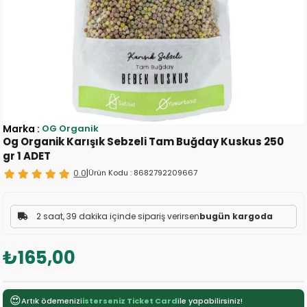
Marka
:
OG Organik
Og Organik Karışık Sebzeli Tam Buğday Kuskus 250
gr 1 ADET
0.0
|
Ürün Kodu :
8682792209667
2 saat, 39 dakika içinde sipariş verirsen
bugün kargoda
₺165,00
😍
Artık ödemenizi
isterseniz Ticket Card
ile yapabilirsiniz!