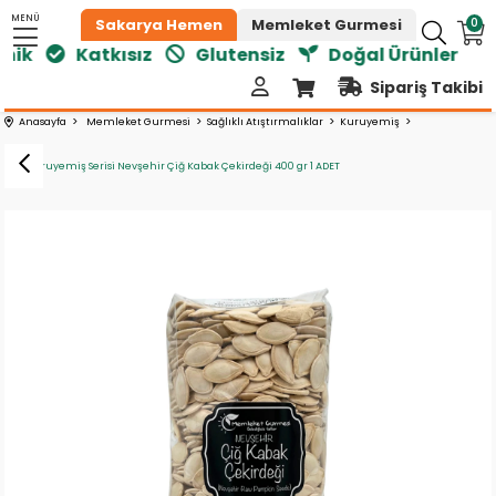
MENÜ
0
Sakarya Hemen
Memleket Gurmesi
nik
Katkısız
Glutensiz
Doğal Ürünler
Sipariş Takibi
Anasayfa
Memleket Gurmesi
Sağlıklı Atıştırmalıklar
Kuruyemiş
Vafi Kuruyemiş Serisi Nevşehir Çiğ Kabak Çekirdeği 400 gr 1 ADET