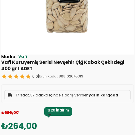
Marka
:
Vafi
Vafi Kuruyemiş Serisi Nevşehir Çiğ Kabak Çekirdeği
400 gr 1 ADET
0.0
|
Ürün Kodu :
8681020453131
17 saat, 37 dakika içinde sipariş verirsen
yarın kargoda
%
20
İndirim
₺330,00
₺264,00