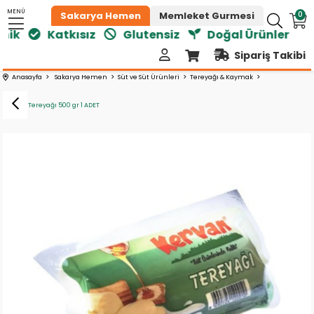
MENÜ
0
Sakarya Hemen
Memleket Gurmesi
nik
Katkısız
Glutensiz
Doğal Ürünler
Sipariş Takibi
Anasayfa
Sakarya Hemen
Süt ve Süt Ürünleri
Tereyağı & Kaymak
Kervan Tereyağı 500 gr 1 ADET