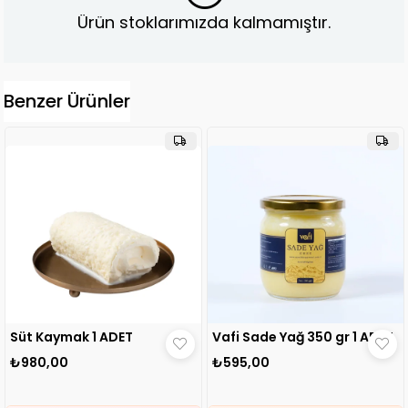
Ürün stoklarımızda kalmamıştır.
Benzer Ürünler
Süt Kaymak 1 ADET
Vafi Sade Yağ 350 gr 1 ADET
₺980,00
₺595,00
🛒
79 kişinin
sepetinde