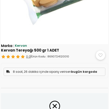
Marka
:
Kervan
Kervan Tereyağı 500 gr 1 ADET
0.0
|
Ürün Kodu :
8690724120010
8 saat, 26 dakika içinde sipariş verirsen
bugün kargoda