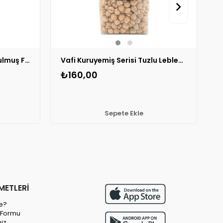
Vafi Kuruyemiş Serisi Kavrulmuş Fındık İçi 400 gr 1 ADET
Vafi Kuruyemiş Serisi Tuzlu Leblebi 400 gr 1 ADET
₺160,00
₺
Sepete Ekle
METLERİ
e?
m Formu
miz