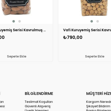
Vafi Kuruyemiş Serisi Kavrulmuş Badem 200 gr 1 ADET
00
₺790,00
Sepete Ekle
Sepete Ekle
İ
BİLGİLENDİRME
MÜŞTERİ HİZ
arı
Teslimat Koşulları
Kargom Nered
esi
Güvenli Alışveriş
Şikayet Bildiri
Üyelik İşlemleri
Banka Bilgileri