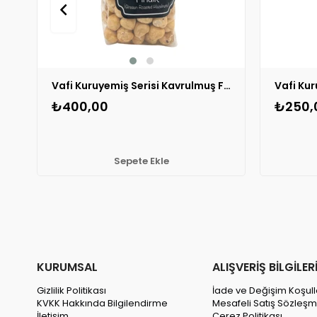
Vafi Kuruyemiş Serisi Kavrulmuş Fındık İçi 200 gr 1 ADET
₺400,00
₺250,
Sepete Ekle
KURUMSAL
ALIŞVERİŞ BİLGİLER
Gizlilik Politikası
İade ve Değişim Koşull
KVKK Hakkında Bilgilendirme
Mesafeli Satış Sözleşm
İletişim
Çerez Politikası