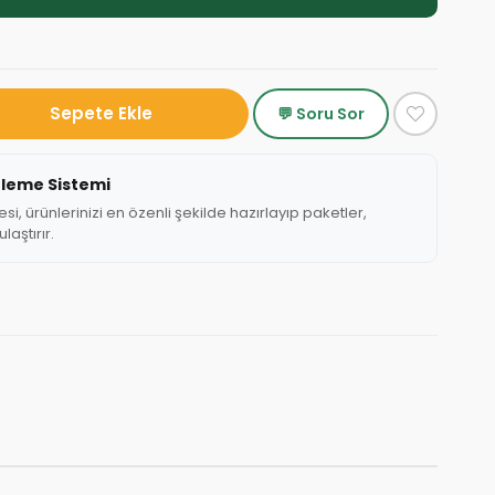
💬 Soru Sor
tleme Sistemi
, ürünlerinizi en özenli şekilde hazırlayıp paketler,
laştırır.