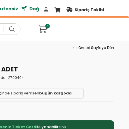
ensiz
Doğal Ürünler
Sipariş Takibi
0
< < Önceki Sayfaya Dön
1 ADET
du :
2700404
içinde sipariş verirsen
bugün kargoda
rseniz Ticket Card
ile yapabilirsiniz!