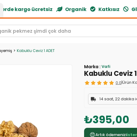
rde kargo ücretsiz
Organik
Katkısız
Glut
uyemiş
Kabuklu Ceviz 1 ADET
Marka
:
Vafi
Kabuklu Ceviz 
0.0
|
Ürün Ko
14 saat, 22 dakika 
₺395,00
😍
Artık ödemenizi
iste