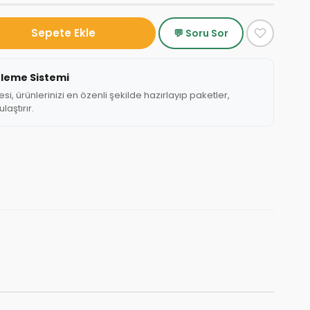
💬 Soru Sor
tleme Sistemi
, ürünlerinizi en özenli şekilde hazırlayıp paketler,
laştırır.