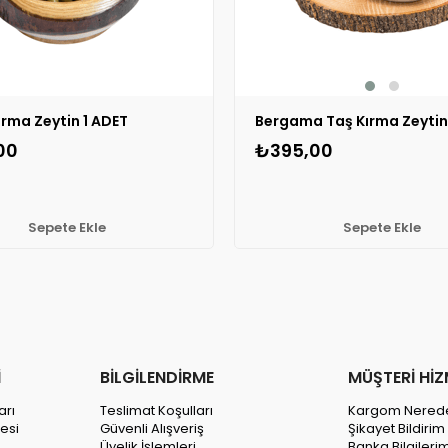
ırma Zeytin 1 ADET
Bergama Taş Kırma Zeytin
00
₺395,00
Sepete Ekle
Sepete Ekle
İ
BİLGİLENDİRME
MÜŞTERİ HİZ
arı
Teslimat Koşulları
Kargom Nered
esi
Güvenli Alışveriş
Şikayet Bildiri
Üyelik İşlemleri
Banka Bilgileri