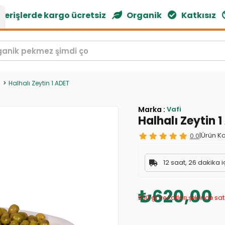
rişlerde kargo ücretsiz
Organik
Katkısız
n
Halhalı Zeytin 1 ADET
Marka
:
Vafi
Halhalı Zeytin 
0.0
|
Ürün Ko
12 saat, 26 dakika i
₺620,00
250 gr ve katları şeklinde satı