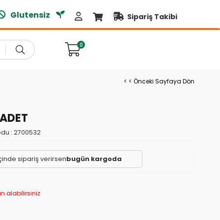
Glutensiz
Doğal Ürünler
Sipariş Takibi
0
< < Önceki Sayfaya Dön
1 ADET
du :
2700532
çinde sipariş verirsen
bugün kargoda
n alabilirsiniz