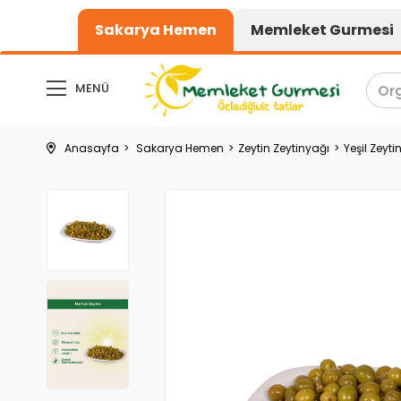
1000₺ üzeri alışve
Sakarya Hemen
Memleket Gurmesi
MENÜ
Anasayfa
Sakarya Hemen
Zeytin Zeytinyağı
Yeşil Zeyti