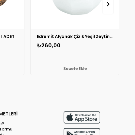
 1 ADET
Edremit Alyanak Çizik Yeşil Zeytin 1 ADET
A
₺260,00
Sepete Ekle
METLERİ
e?
m Formu
miz