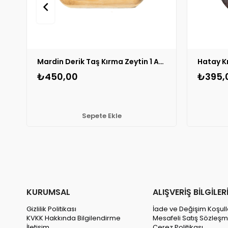
Mardin Derik Taş Kırma Zeytin 1 ADET
Hatay K
₺450,00
₺395,
Sepete Ekle
KURUMSAL
ALIŞVERİŞ BİLGİLER
Gizlilik Politikası
İade ve Değişim Koşull
KVKK Hakkında Bilgilendirme
Mesafeli Satış Sözleşm
İletişim
Çerez Politikası