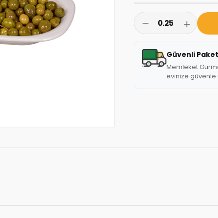
Güvenli Pake
Memleket Gurmesi
evinize güvenle u