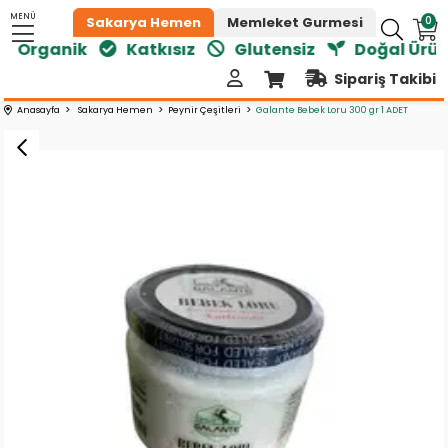
MENÜ
0
Sakarya Hemen
Memleket Gurmesi
Organik
Katkısız
Glutensiz
Doğal Ürünl
Sipariş Takibi
Anasayfa
Sakarya Hemen
Peynir Çeşitleri
Galante Bebek Loru 300 gr 1 ADET