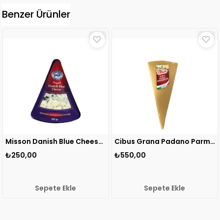
Benzer Ürünler
Misson Danish Blue Cheese (Rokfor Peyniri) 100 gr 1 ADET
Cibus Grana Padano Parmesan Peyniri 200 gr 1 ADET
00
₺550,00
₺295,
Sepete Ekle
Sepete Ekle