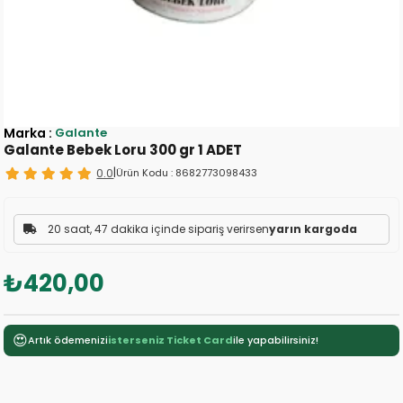
Marka
:
Galante
Galante Bebek Loru 300 gr 1 ADET
0.0
|
Ürün Kodu :
8682773098433
20 saat, 47 dakika içinde sipariş verirsen
yarın kargoda
₺420,00
😍
Artık ödemenizi
isterseniz Ticket Card
ile yapabilirsiniz!