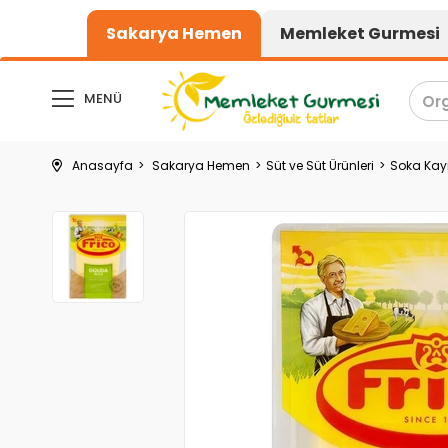
1000₺ üzeri alışverişler
Sakarya Hemen
Memleket Gurmesi
MENÜ
Anasayfa
Sakarya Hemen
Süt ve Süt Ürünleri
Soka Ka