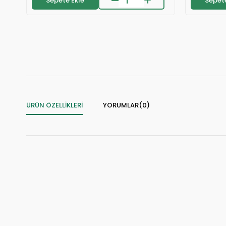
Sepete Ekle
Sepete
🛒
⚡
159 kişinin
sepetinde
S
👀
24 saatte
1.2k kişi
inceledi
❤️

151 kişi
favoriledi
⚡
Son 2 saatte
7 sipariş
verildi
⚡
S
ÜRÜN ÖZELLIKLERI
YORUMLAR
(0)