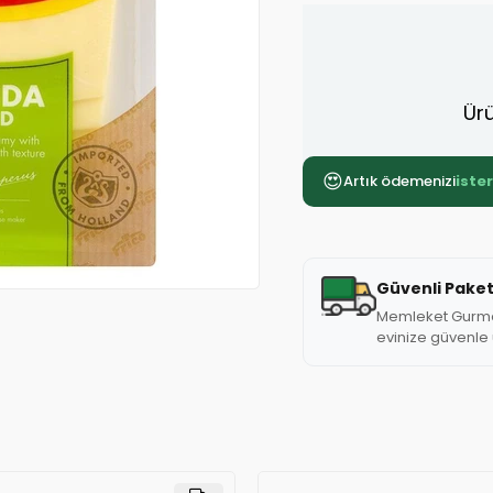
Ürü
😍
Artık ödemenizi
iste
Güvenli Pake
Memleket Gurmesi
evinize güvenle u