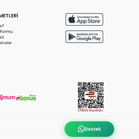
METLERİ
e?
m Formu
miz
orular
Destek