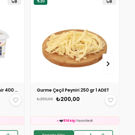
%20
Ekici Tam Yağlı Süzme Peynir 400 gr. 1 ADET
Gurme Çeçil Peyniri 250 gr 1 ADET
₺200,00
₺250,00
🛒
e
234 kişinin
sepetinde
👀
ledi
24 saatte
886 kişi
inceledi
❤️
516 kişi
favoriledi
⚡
rildi
Son 2 saatte
42 sipariş
verildi