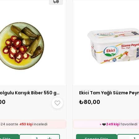
Peynir Dolgulu Karışık Biber 550 gr 1 ADET
00
₺80,00
🛒
64 kişinin
sepetind
🛒
👀
311 kişinin
sepetinde
24 saatte
733 kişi
ince

❤️
24 saatte
453 kişi
inceledi
249 kişi
favoriledi
❤️
⚡
381 kişi
favoriledi
Son 2 saatte
7 sipariş
ve