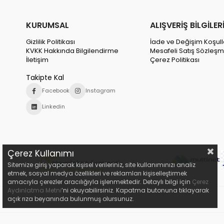
KURUMSAL
ALIŞVERİŞ BİLGİLER
Gizlilik Politikası
İade ve Değişim Koşull
KVKK Hakkında Bilgilendirme
Mesafeli Satış Sözleşm
İletişim
Çerez Politikası
Takipte Kal
Facebook
Instagram
Linkedin
Çerez Kullanımı
Sitemize giriş yaparak kişisel verileriniz, site kullanımınızı analiz
etmek, sosyal medya özellikleri ve reklamları kişiselleştirmek
amacıyla çerezler aracılığıyla işlenmektedir. Detaylı bilgi için
Çerez
Aydınlatma Metni
’ni okuyabilirsiniz. Kapatma butonuna tıklayarak
açık rıza beyanında bulunmuş olursunuz.