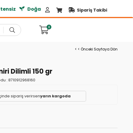
nsiz
Doğal Ürünler
Sipariş Takibi
0
< < Önceki Sayfaya Dön
ri Dilimli 150 gr
du :
8710912968160
çinde sipariş verirsen
yarın kargoda