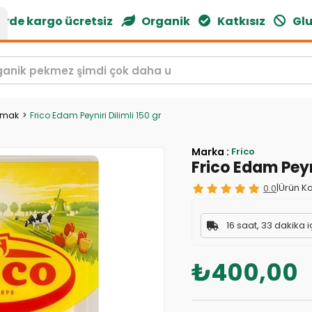
de kargo ücretsiz
Organik
Katkısız
Glute
ymak
Frico Edam Peyniri Dilimli 150 gr
Marka
:
Frico
Frico Edam Peyni
0.0
|
Ürün Ko
16 saat, 33 dakika i
₺400,00