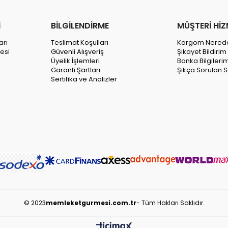
İ
BİLGİLENDİRME
MÜŞTERİ HİZ
arı
Teslimat Koşulları
Kargom Nered
esi
Güvenli Alışveriş
Şikayet Bildiri
Üyelik İşlemleri
Banka Bilgileri
Garanti Şartları
Şıkça Sorulan S
Sertifika ve Analizler
© 2023
memleketgurmesi.com.tr
- Tüm Hakları Saklıdır.