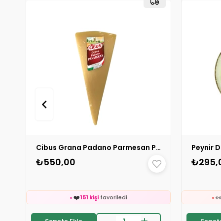
Cibus Grana Padano Parmesan Peyniri 200 gr 1 ADET
₺550,00
₺295,
🛒
159 kişinin
sepetinde
👀
24 saatte
1.2k kişi
inceledi
❤️

151 kişi
favoriledi
⚡
Son 2 saatte
7 sipariş
verildi