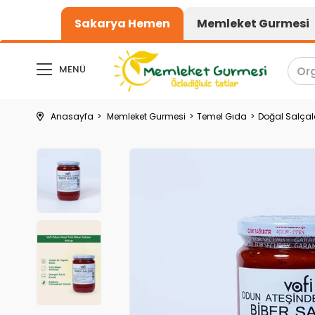
1000₺ üzeri alışverişlerde kargo üc
Sakarya Hemen
Memleket Gurmesi
MENÜ
Anasayfa
Memleket Gurmesi
Temel Gıda
Doğal Salçal