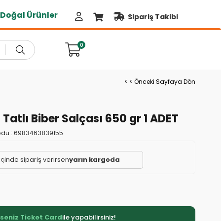
al Ürünler
Sipariş Takibi
0
< < Önceki Sayfaya Dön
 Tatlı Biber Salçası 650 gr 1 ADET
du :
6983463839155
içinde sipariş verirsen
yarın kargoda
rseniz Pluxee
ile yapabilirsiniz!