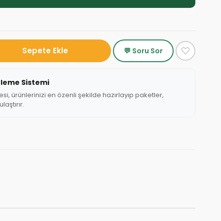
💬 Soru Sor
tleme Sistemi
, ürünlerinizi en özenli şekilde hazırlayıp paketler,
laştırır.