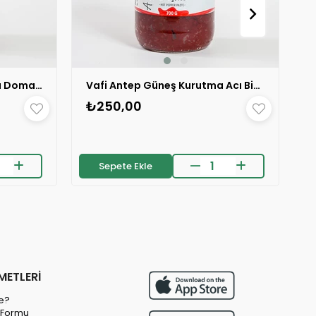
Vafi Antep Güneş Kurutma Domates Salçası 700 GR 1 ADET
Vafi Antep Güneş Kurutma Acı Biber Salçası 700 GR 1 ADET
₺250,00
Sepete Ekle
METLERİ
e?
m Formu