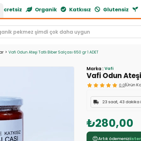
retsiz
Organik
Katkısız
Glutensiz
Doğ
ar
Vafi Odun Ateşi Tatlı Biber Salçası 650 gr 1 ADET
Marka
:
Vafi
Vafi Odun Ateşi
0.0
|
Ürün Ko
23 saat, 43 dakika 
₺280,00
😍
Artık ödemenizi
iste