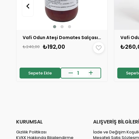
Vafi Odun Ateşi Domates Salçası 650 gr 1 ADET
₺192,00
₺260,
₺240,00
Sepete Ekle
Sepete
KURUMSAL
ALIŞVERİŞ BİLGİLER
Gizlilik Politikası
İade ve Değişim Koşull
KVKK Hakkında Bilgilendirme
Mesafeli Satış Sözleşm