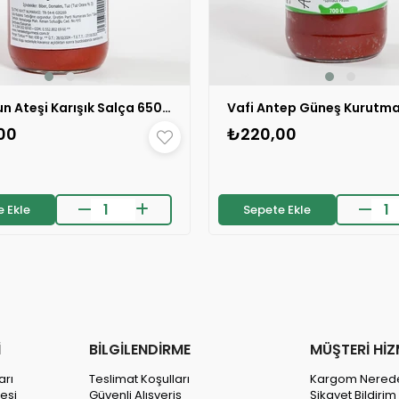
Vafi Odun Ateşi Karışık Salça 650 gr 1 ADET
00
₺220,00
 Ekle
Sepete Ekle
İ
BİLGİLENDİRME
MÜŞTERİ HİZ
arı
Teslimat Koşulları
Kargom Nered
esi
Güvenli Alışveriş
Şikayet Bildiri