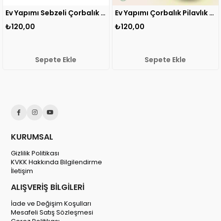
Ev Yapımı Sebzeli Çorbalık Pilavlık Kuskus 500 gr 1 ADET
Ev Yapımı Çorbalık Pilavlık Kuskus 500 gr MG 1 ADET
00
₺120,00
₺120,0
Sepete Ekle
Sepete Ekle
KURUMSAL
Gizlilik Politikası
KVKK Hakkında Bilgilendirme
İletişim
ALIŞVERİŞ BİLGİLERİ
İade ve Değişim Koşulları
Mesafeli Satış Sözleşmesi