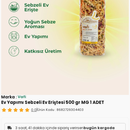
Marka
:
Vafi
Ev Yapımı Sebzeli Ev Eriştesi 500 gr MG 1 ADET
0.0
|
Ürün Kodu :
8682729304403
3 saat, 41 dakika içinde sipariş verirsen
bugün kargoda