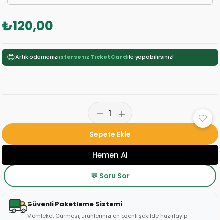
₺120,00
😍
Artık ödemenizi
isterseniz Ticket Card
ile yapabilirsiniz!
💬 Soru Sor
Güvenli Paketleme Sistemi
Memleket Gurmesi, ürünlerinizi en özenli şekilde hazırlayıp