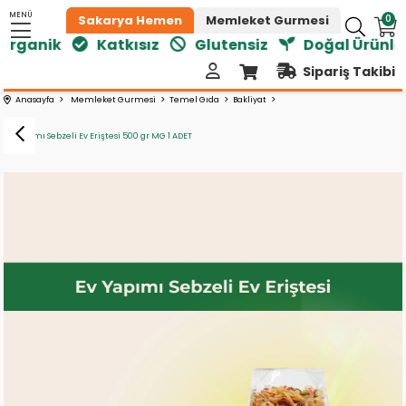
MENÜ
0
Sakarya Hemen
Memleket Gurmesi
rganik
Katkısız
Glutensiz
Doğal Ürünler
Sipariş Takibi
Anasayfa
Memleket Gurmesi
Temel Gıda
Bakliyat
Ev Yapımı Sebzeli Ev Eriştesi 500 gr MG 1 ADET