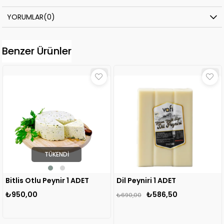
YORUMLAR
(0)
Benzer Ürünler
TÜKENDI
Bitlis Otlu Peynir 1 ADET
Dil Peyniri 1 ADET
₺950,00
₺586,50
₺690,00