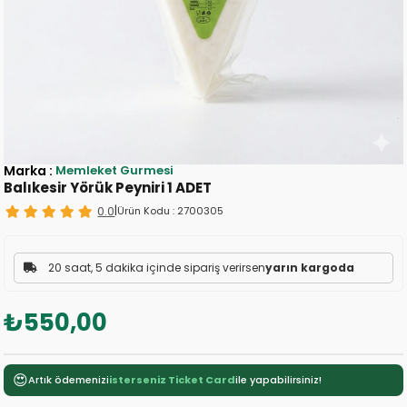
Marka
:
Memleket Gurmesi
Balıkesir Yörük Peyniri 1 ADET
0.0
|
Ürün Kodu :
2700305
20 saat, 5 dakika içinde sipariş verirsen
yarın kargoda
₺550,00
😍
Artık ödemenizi
isterseniz Ticket Card
ile yapabilirsiniz!