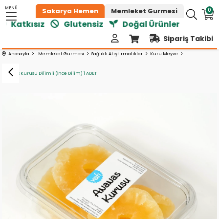
MENÜ
0
Sakarya Hemen
Memleket Gurmesi
Katkısız
Glutensiz
Doğal Ürünler
Sipariş Takibi
Anasayfa
Memleket Gurmesi
Sağlıklı Atıştırmalıklar
Kuru Meyve
Ananas Kurusu Dilimli (İnce Dilim) 1 ADET