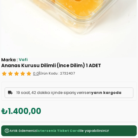
Marka
:
Vafi
Ananas Kurusu Dilimli (İnce Dilim) 1 ADET
0.0
|
Ürün Kodu :
2732407
19 saat, 42 dakika içinde sipariş verirsen
yarın kargoda
₺1.400,00
😍
Artık ödemenizi
isterseniz Ticket Card
ile yapabilirsiniz!