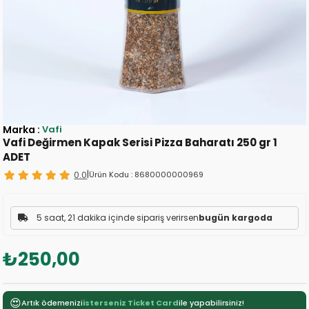
Marka
:
Vafi
Vafi Değirmen Kapak Serisi Pizza Baharatı 250 gr 1
ADET
0.0
|
Ürün Kodu :
8680000000969
5 saat, 21 dakika içinde sipariş verirsen
bugün kargoda
₺250,00
😍
Artık ödemenizi
isterseniz Ticket Card
ile yapabilirsiniz!