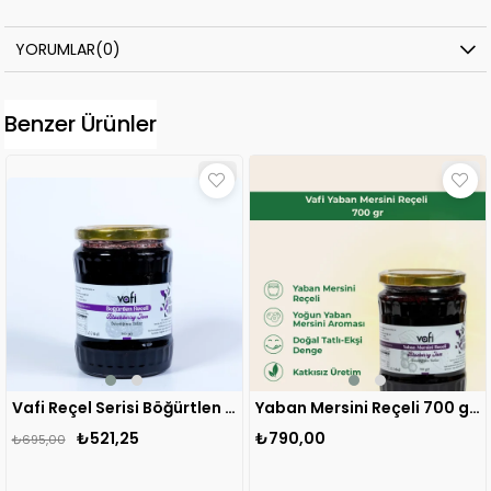
YORUMLAR
(0)
Benzer Ürünler
Vafi Reçel Serisi Böğürtlen Reçeli 700 gr 1 ADET
Yaban Mersini Reçeli 700 gr MG 1 ADET
₺521,25
₺790,00
₺695,00