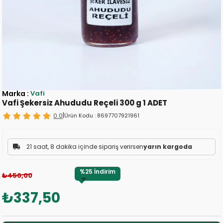
Marka
:
Vafi
Vafi Şekersiz Ahududu Reçeli 300 g 1 ADET
0.0
|
Ürün Kodu :
8697707921961
21 saat, 8 dakika içinde sipariş verirsen
yarın kargoda
%
25
İndirim
₺450,00
₺337,50