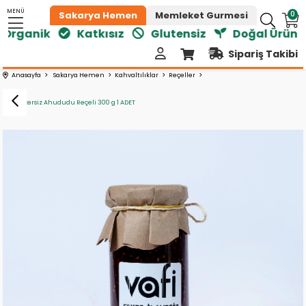
MENÜ
0
Sakarya Hemen
Memleket Gurmesi
rganik
Katkısız
Glutensiz
Doğal Ürünler
Sipariş Takibi
Anasayfa
Sakarya Hemen
Kahvaltılıklar
Reçeller
Vafi Şekersiz Ahududu Reçeli 300 g 1 ADET