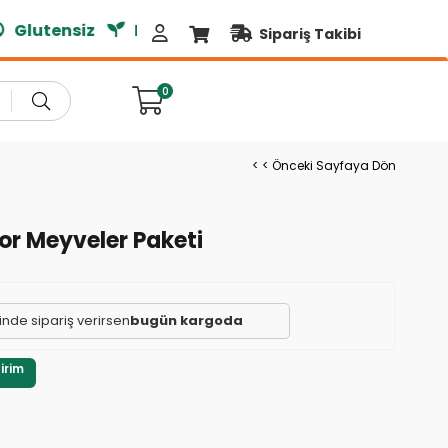
lutensiz
Doğal Ürünler
Sipariş Takibi
0
< < Önceki Sayfaya Dön
Mor Meyveler Paketi
çinde sipariş verirsen
bugün kargoda
irim