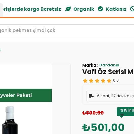
işlerde kargo ücretsiz
Organik
Katkısız
G
i
Marka
:
Dardanel
Vafi Öz Serisi 
0.0
6 saat, 27 dakika i
%
15
İnd
₺590,00
₺501,00