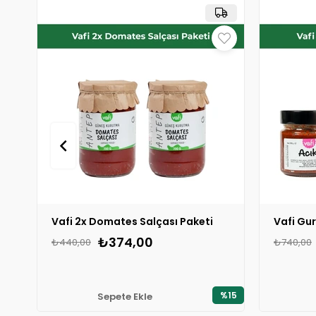
Vafi 2x Domates Salçası Paketi
Vafi Gur
₺374,00
₺440,00
₺740,00
%15
Sepete Ekle