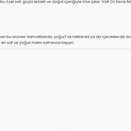
zel set; güçlü lezzeti ve doğal içeriğiyle öne çıkar. Vafi Öz Serisi Mo
bu ürünler; kahvaltılarda, yoğurt ve tatlılarda ya da içeceklerde doğ
 en saf ve yoğun halini sofranıza taşıyın.