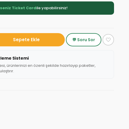
rseniz Ticket Card
ile yapabilirsiniz!
💬 Soru Sor
tleme Sistemi
, ürünlerinizi en özenli şekilde hazırlayıp paketler,
laştırır.