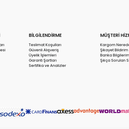
İ
BİLGİLENDİRME
MÜŞTERİ HİZ
arı
Teslimat Koşulları
Kargom Nered
esi
Güvenli Alışveriş
Şikayet Bildiri
Üyelik İşlemleri
Banka Bilgileri
Garanti Şartları
Şıkça Sorulan S
Sertifika ve Analizler