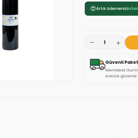
😍
Artık ödemenizi
iste
Güvenli Pake
Memleket Gurmesi
evinize güvenle u