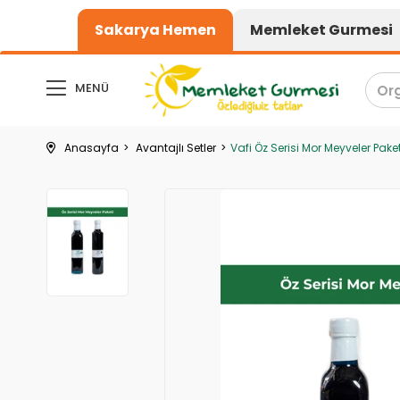
1000₺ üzeri alışver
Sakarya Hemen
Memleket Gurmesi
MENÜ
Anasayfa
Avantajlı Setler
Vafi Öz Serisi Mor Meyveler Paket