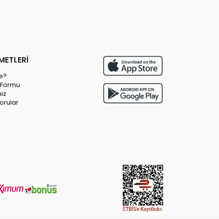
METLERİ
e?
m Formu
miz
orular