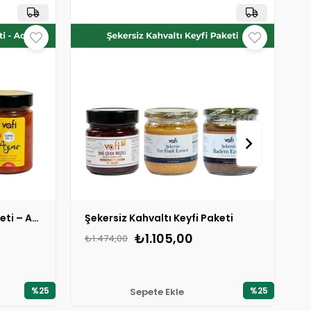
Vafi Gurme Kahvaltılık Paketi – Acılı
Şekersiz Kahvaltı Keyfi Paketi
₺1.105,00
₺1.474,00
₺
%25
%25
Sepete Ekle