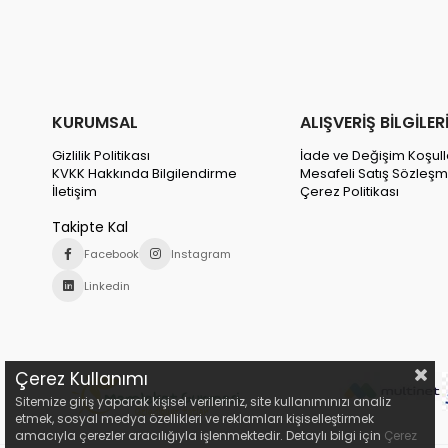
KURUMSAL
ALIŞVERİŞ BİLGİLER
Gizlilik Politikası
İade ve Değişim Koşull
KVKK Hakkında Bilgilendirme
Mesafeli Satış Sözleşm
İletişim
Çerez Politikası
Takipte Kal
Facebook
Instagram
Linkedin
Çerez Kullanımı
Sitemize giriş yaparak kişisel verileriniz, site kullanımınızı analiz
etmek, sosyal medya özellikleri ve reklamları kişiselleştirmek
amacıyla çerezler aracılığıyla işlenmektedir. Detaylı bilgi için
Çerez