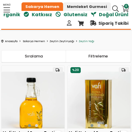
MENÜ
0
Sakarya Hemen
Memleket Gurmesi
rganik
Katkısız
Glutensiz
Doğal Ürünler
Sipariş Takibi
Anasayfa
Sakarya Hemen
Zeytin Zeytinyağı
Zeytin Yağı
Sıralama
Filtreleme
%20