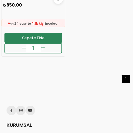
₺850,00
🛒
286 kişinin
sepetinde
👀
24 saatte
1.1k kişi
inceledi
❤️
254 kişi
favoriledi
Sepete Ekle
⚡
Son 2 saatte
50 sipariş
verildi
🛒
286 kişinin
sepetinde
👀
24 saatte
1.1k kişi
inceledi
❤️
254 kişi
favoriledi
⚡
Son 2 saatte
50 sipariş
verildi
1
KURUMSAL